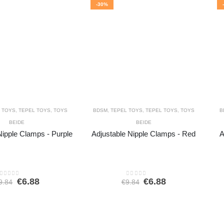
-30%
 TOYS
,
TEPEL TOYS
,
TOYS
BDSM
,
TEPEL TOYS
,
TEPEL TOYS
,
TOYS
B
BEIDE
BEIDE
Nipple Clamps - Purple
Adjustable Nipple Clamps - Red
A
Oorspronkelijke
Huidige
Oorspronkelijke
Huidige
€
6.88
€
6.88
9.84
€
9.84
0
out of 5
0
out of 5
prijs
prijs
prijs
prijs
was:
is:
was:
is:
€9.84.
€6.88.
€9.84.
€6.88.