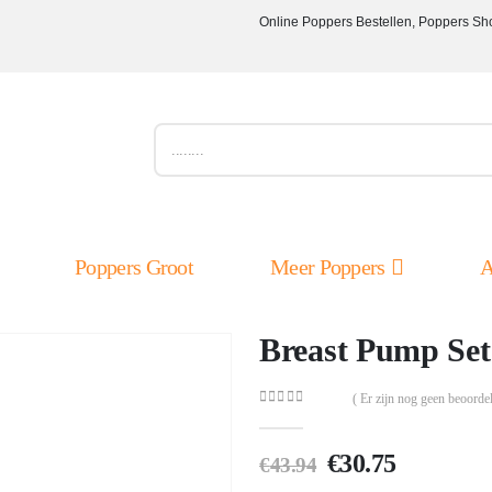
Online Poppers Bestellen, Poppers Sh
Poppers Groot
Meer Poppers
A
Breast Pump Set
( Er zijn nog geen beoordel
0
out of 5
Oorspronkelij
Huidige
€
30.75
€
43.94
prijs
prijs