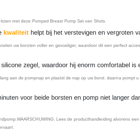
uitzien met deze Pumped Breast Pump Set van Shots.
ge
kwaliteit
helpt bij het verstevigen en vergroten 
voelen uw borsten voller en gevoeliger, waardoor dit een perfect acces
ilicone zegel, waardoor hij enorm comfortabel is e
slang aan de pompnap en plaatst de nap op uw borst. daarna pompt u tot
inuten voor beide borsten en pomp niet langer dan 
 handpomp.WAARSCHUWING: Lees de producthandleiding alvorens een 
ervaart.