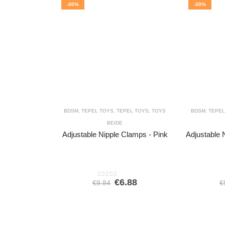
-30%
-30%
BDSM
,
TEPEL TOYS
,
TEPEL TOYS
,
TOYS
BDSM
,
TEPEL
BEIDE
Adjustable Nipple Clamps - Pink
Adjustable 
Oorspronkelijke
Huidige
€
6.88
€
9.84
€
0
out of 5
prijs
prijs
was:
is:
€9.84.
€6.88.