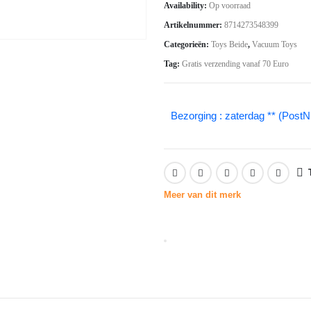
Availability:
Op voorraad
was:
is:
Artikelnummer:
8714273548399
€43.94.
€30.75.
Categorieën:
Toys Beide
,
Vacuum Toys
Tag:
Gratis verzending vanaf 70 Euro
Bezorging : zaterdag ** (PostN
Meer van dit merk