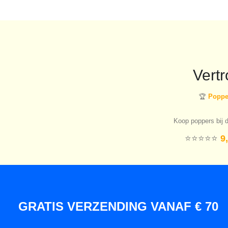
Vert
🏆
Popper
Koop poppers bij d
⭐️⭐️⭐️⭐️⭐️
9,
GRATIS VERZENDING VANAF € 70