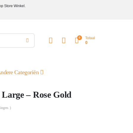
op Store Winkel.
0
Totaal
0
ndere Categoriën
 Large – Rose Gold
ingen. )
ke