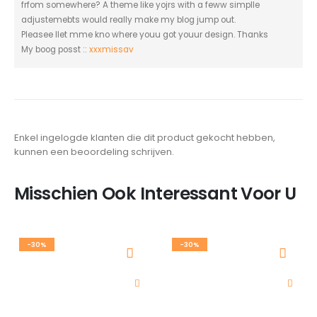
frfom somewhere? A theme like yojrs with a feww simplle
adjustemebts would really make my blog jump out.
Pleasee llet mme kno where youu got youur design. Thanks
My boog posst ::
xxxmissav
Enkel ingelogde klanten die dit product gekocht hebben,
kunnen een beoordeling schrijven.
Misschien Ook Interessant Voor U
-30%
-30%