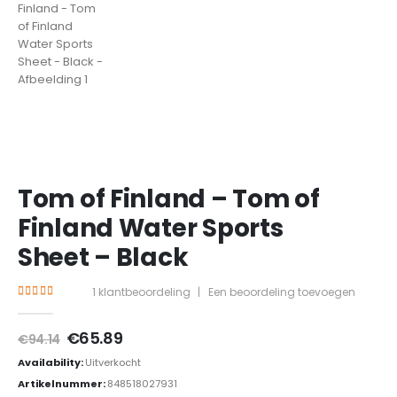
Tom of Finland – Tom of
Finland Water Sports
Sheet – Black
1
klantbeoordeling
|
Een beoordeling toevoegen
4.00
out of 5
Oorspronkelijke
Huidige
€
65.89
€
94.14
prijs
prijs
Availability:
Uitverkocht
was:
is:
€94.14.
€65.89.
Artikelnummer:
848518027931