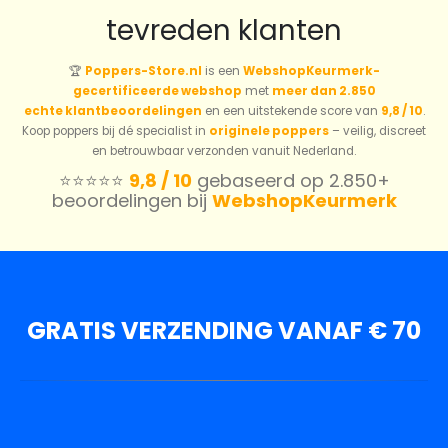
tevreden klanten
🏆
Poppers-Store.nl
is een
WebshopKeurmerk-
gecertificeerde webshop
met
meer dan 2.850
echte klantbeoordelingen
en een uitstekende score van
9,8 / 10
.
Koop poppers bij dé specialist in
originele poppers
– veilig, discreet
en betrouwbaar verzonden vanuit Nederland.
⭐️⭐️⭐️⭐️⭐️
9,8 / 10
gebaseerd op 2.850+
beoordelingen bij
WebshopKeurmerk
GRATIS VERZENDING VANAF € 70