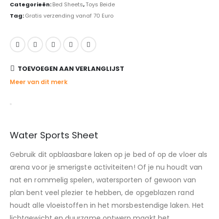
Categorieën:
Bed Sheets
,
Toys Beide
Tag:
Gratis verzending vanaf 70 Euro
TOEVOEGEN AAN VERLANGLIJST
Meer van dit merk
Water Sports Sheet
Gebruik dit opblaasbare laken op je bed of op de vloer als
arena voor je smerigste activiteiten! Of je nu houdt van
nat en rommelig spelen, watersporten of gewoon van
plan bent veel plezier te hebben, de opgeblazen rand
houdt alle vloeistoffen in het morsbestendige laken. Het
lichtgewicht en duurzame ontwerp maakt het