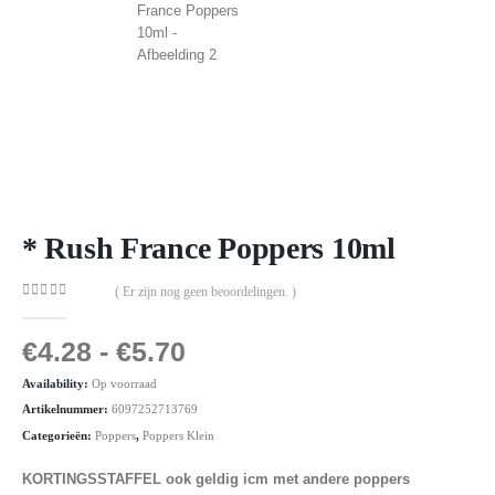
* Rush France Poppers 10ml
( Er zijn nog geen beoordelingen. )
0
out of 5
€
4.28
-
€
5.70
Availability:
Op voorraad
Artikelnummer:
6097252713769
Categorieën:
Poppers
,
Poppers Klein
KORTINGSSTAFFEL ook geldig icm met andere poppers