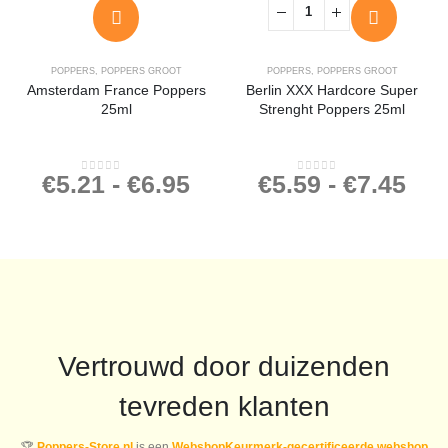
POPPERS
,
POPPERS GROOT
POPPERS
,
POPPERS GROOT
Amsterdam France Poppers
Berlin XXX Hardcore Super
25ml
Strenght Poppers 25ml
€
5.21
-
€
6.95
€
5.59
-
€
7.45
0
out of 5
0
out of 5
Vertrouwd door duizenden
tevreden klanten
🏆
Poppers-Store.nl
is een
WebshopKeurmerk-gecertificeerde webshop