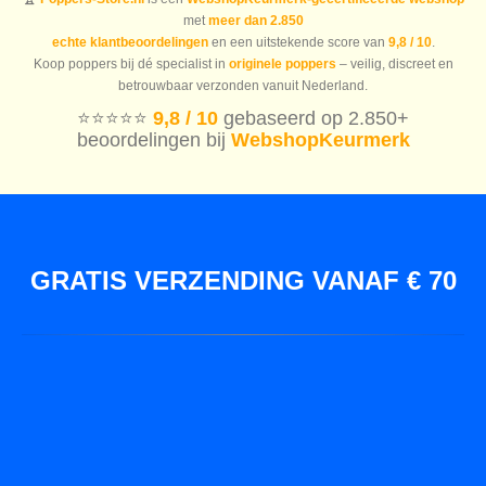
met
meer dan 2.850
echte klantbeoordelingen
en een uitstekende score van
9,8 / 10
.
Koop poppers bij dé specialist in
originele poppers
– veilig, discreet en
betrouwbaar verzonden vanuit Nederland.
⭐️⭐️⭐️⭐️⭐️
9,8 / 10
gebaseerd op 2.850+
beoordelingen bij
WebshopKeurmerk
GRATIS VERZENDING VANAF € 70