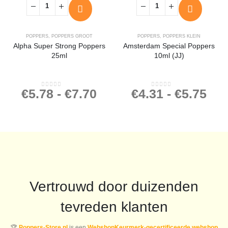
POPPERS
,
POPPERS GROOT
POPPERS
,
POPPERS KLEIN
Alpha Super Strong Poppers
Amsterdam Special Poppers
25ml
10ml (JJ)
€
5.78
-
€
7.70
€
4.31
-
€
5.75
0
out of 5
0
out of 5
Vertrouwd door duizenden
tevreden klanten
🏆
Poppers-Store.nl
is een
WebshopKeurmerk-gecertificeerde webshop