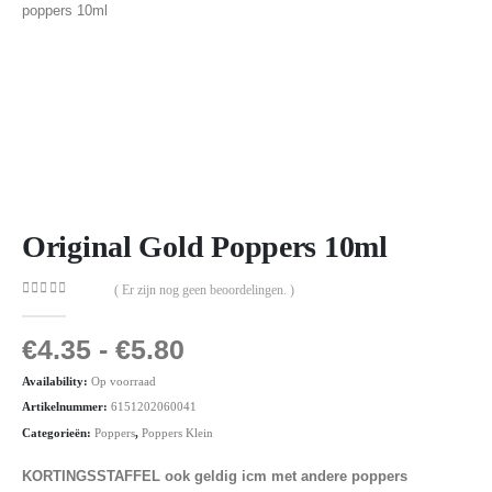
Original Gold Poppers 10ml
( Er zijn nog geen beoordelingen. )
0
out of 5
€
4.35
-
€
5.80
Availability:
Op voorraad
Artikelnummer:
6151202060041
Categorieën:
Poppers
,
Poppers Klein
KORTINGSSTAFFEL ook geldig icm met andere poppers