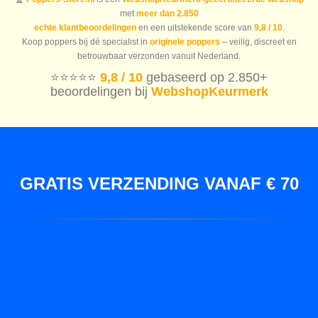
met
meer dan 2.850
echte klantbeoordelingen
en een uitstekende score van
9,8 / 10
.
Koop poppers bij dé specialist in
originele poppers
– veilig, discreet en
betrouwbaar verzonden vanuit Nederland.
⭐️⭐️⭐️⭐️⭐️
9,8 / 10
gebaseerd op 2.850+
beoordelingen bij
WebshopKeurmerk
GRATIS VERZENDING VANAF € 70