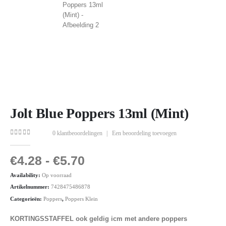
Jolt Blue Poppers 13ml (Mint)
0
klantbeoordelingen
|
Een beoordeling toevoegen
0
out of 5
€
4.28
-
€
5.70
Availability:
Op voorraad
Artikelnummer:
7428475486878
Categorieën:
Poppers
,
Poppers Klein
KORTINGSSTAFFEL ook geldig icm met andere poppers