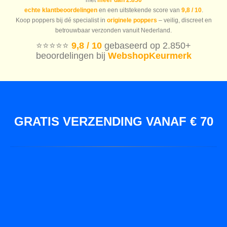
echte klantbeoordelingen
en een uitstekende score van
9,8 / 10
.
Koop poppers bij dé specialist in
originele poppers
– veilig, discreet en
betrouwbaar verzonden vanuit Nederland.
⭐️⭐️⭐️⭐️⭐️
9,8 / 10
gebaseerd op 2.850+
beoordelingen bij
WebshopKeurmerk
GRATIS VERZENDING VANAF € 70