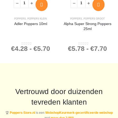
POPPERS
,
POPPERS KLEIN
POPPERS
,
POPPERS GROOT
Adler Poppers 10ml
Alpha Super Strong Poppers
25ml
€
4.28
-
€
5.70
€
5.78
-
€
7.70
0
out of 5
0
out of 5
Vertrouwd door duizenden
tevreden klanten
🏆
Poppers-Store.nl
is een
WebshopKeurmerk-gecertificeerde webshop
met
meer dan 2.850