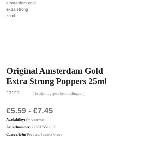
Original Amsterdam Gold
Extra Strong Poppers 25ml
( Er zijn nog geen beoordelingen. )
0
out of 5
€
5.59
-
€
7.45
Availability:
Op voorraad
Artikelnummer:
7428475514090
Categorieën:
Poppers
,
Poppers Groot