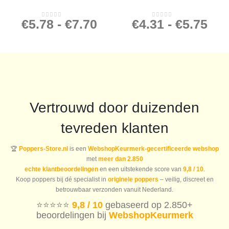
€
5.78
-
€
7.70
€
4.31
-
€
5.75
0
out of 5
0
out of 5
Vertrouwd door duizenden
tevreden klanten
🏆
Poppers-Store.nl
is een
WebshopKeurmerk-gecertificeerde webshop
met
meer dan 2.850
echte klantbeoordelingen
en een uitstekende score van
9,8 / 10
.
Koop poppers bij dé specialist in
originele poppers
– veilig, discreet en
betrouwbaar verzonden vanuit Nederland.
⭐️⭐️⭐️⭐️⭐️
9,8 / 10
gebaseerd op 2.850+
beoordelingen bij
WebshopKeurmerk