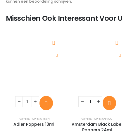
kunnen een beoordeling schrijven.
Misschien Ook Interessant Voor U
POPPERS
,
POPPERS KLEIN
POPPERS
,
POPPERS GROOT
Adler Poppers 10ml
Amsterdam Black Label
Poppers 24ml