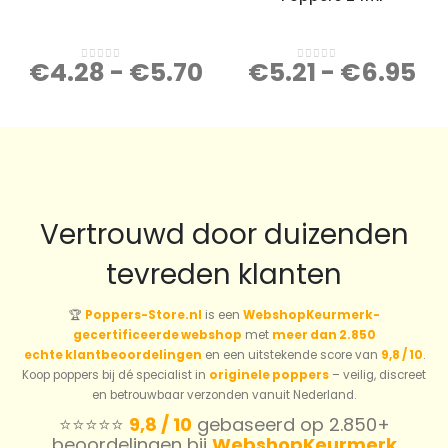
€
4.28
-
€
5.70
€
5.21
-
€
6.95
0
out of 5
0
out of 5
Vertrouwd door duizenden
tevreden klanten
🏆
Poppers-Store.nl
is een
WebshopKeurmerk-
gecertificeerde webshop
met
meer dan 2.850
echte klantbeoordelingen
en een uitstekende score van
9,8 / 10
.
Koop poppers bij dé specialist in
originele poppers
– veilig, discreet
en betrouwbaar verzonden vanuit Nederland.
⭐️⭐️⭐️⭐️⭐️
9,8 / 10
gebaseerd op 2.850+
beoordelingen bij
WebshopKeurmerk