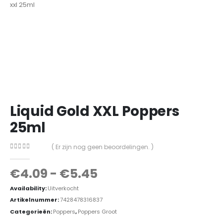
Liquid Gold XXL Poppers
25ml
( Er zijn nog geen beoordelingen. )
0
out of 5
€
4.09
-
€
5.45
Availability:
Uitverkocht
Artikelnummer:
7428478316837
Categorieën:
Poppers
,
Poppers Groot