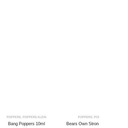
POPPERS
,
POPPERS KLEIN
POPPERS
,
POPPERS GROOT
Bang Poppers 10ml
Bears Own Strong Aroma Poppe