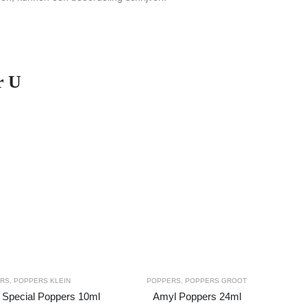
r U
ERS
,
POPPERS KLEIN
POPPERS
,
POPPERS GROOT
Special Poppers 10ml
Amyl Poppers 24ml