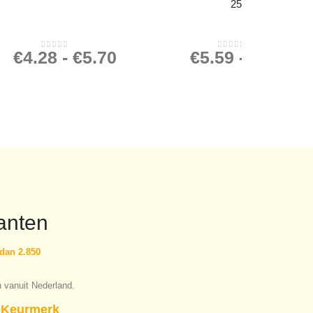
25ml
€
4.28
-
€
5.70
€
5.59
-
€
7.45
0
out of 5
0
out of 5
anten
dan 2.850
n vanuit Nederland.
Keurmerk