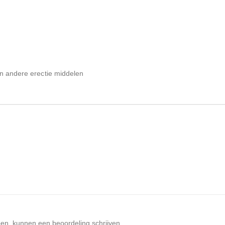
en andere erectie middelen
ben, kunnen een beoordeling schrijven.