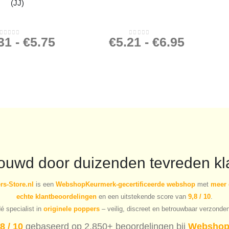
(JJ)
31
-
€
5.75
€
5.21
-
€
6.95
0
out of 5
0
out of 5
rouwd door duizenden tevreden kl
s-Store.nl
is een
WebshopKeurmerk-gecertificeerde webshop
met
meer 
echte klantbeoordelingen
en een uitstekende score van
9,8 / 10
.
é specialist in
originele poppers
– veilig, discreet en betrouwbaar verzonde
8 / 10
gebaseerd op 2.850+ beoordelingen bij
Webshop