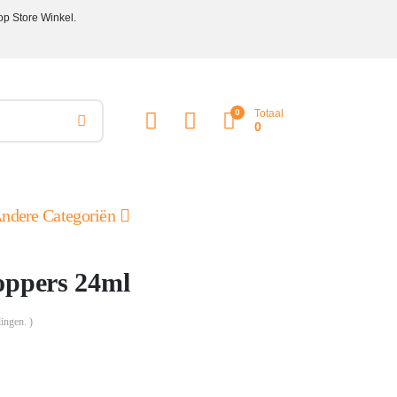
op Store Winkel.
0
Totaal
0
ndere Categoriën
oppers 24ml
ingen. )