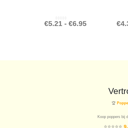
€
5.21
-
€
6.95
€
4.
0
out of 5
Vert
🏆
Popper
Koop poppers bij d
⭐️⭐️⭐️⭐️⭐️
9,