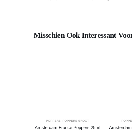
Misschien Ook Interessant Voo
POPPERS
,
POPPERS GROOT
POPP
Amsterdam France Poppers 25ml
Amsterdam 