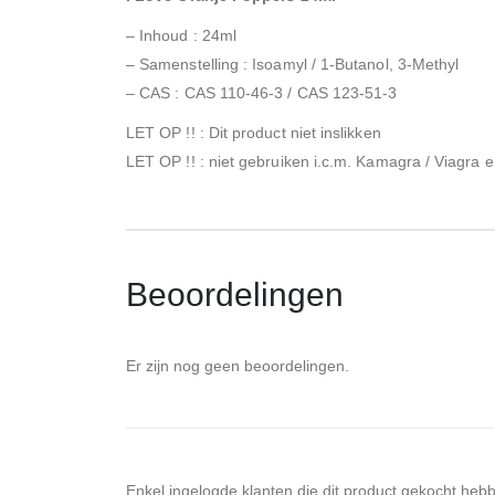
– Inhoud : 24ml
– Samenstelling : Isoamyl / 1-Butanol, 3-Methyl
– CAS : CAS 110-46-3 / CAS 123-51-3
LET OP !! : Dit product niet inslikken
LET OP !! : niet gebruiken i.c.m. Kamagra / Viagra 
Beoordelingen
Er zijn nog geen beoordelingen.
Enkel ingelogde klanten die dit product gekocht heb