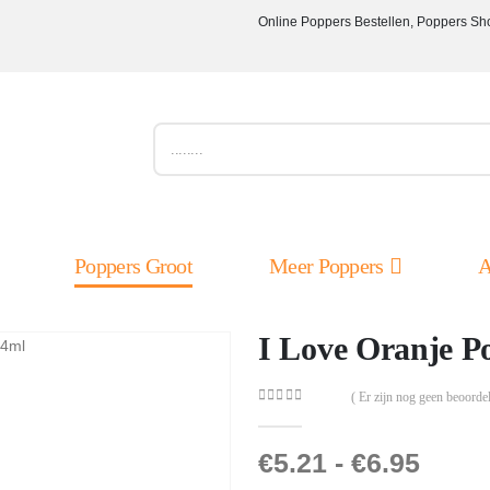
Online Poppers Bestellen, Poppers Sh
Poppers Groot
Meer Poppers
A
I Love Oranje P
( Er zijn nog geen beoordel
0
out of 5
€
5.21
-
€
6.95