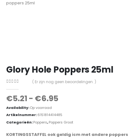
Glory Hole Poppers 25ml
( Er zijn nog geen beoordelingen. )
0
out of 5
€
5.21
-
€
6.95
Availability:
Op voorraad
Artikelnummer:
6151814414485
Categorieën:
Poppers
,
Poppers Groot
KORTINGSSTAFFEL ook geldig icm met andere poppers