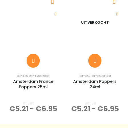
UITVERKOCHT
POPPERS
,
POPPERS GROOT
POPPERS
,
POPPERS GROOT
Amsterdam France
Amsterdam Poppers
Poppers 25ml
24ml
€
5.21
-
€
6.95
€
5.21
-
€
6.95
0
out of 5
0
out of 5