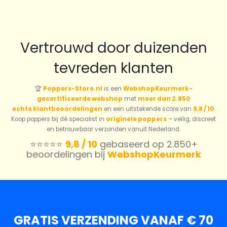
Vertrouwd door duizenden
tevreden klanten
🏆
Poppers-Store.nl
is een
WebshopKeurmerk-
gecertificeerde webshop
met
meer dan 2.850
echte klantbeoordelingen
en een uitstekende score van
9,8 / 10
.
Koop poppers bij dé specialist in
originele poppers
– veilig, discreet
en betrouwbaar verzonden vanuit Nederland.
⭐️⭐️⭐️⭐️⭐️
9,8 / 10
gebaseerd op 2.850+
beoordelingen bij
WebshopKeurmerk
GRATIS VERZENDING VANAF € 70