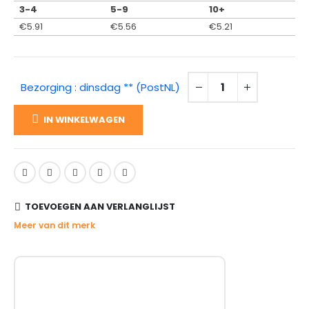
3-4
5-9
10+
€
5.91
€
5.56
€
5.21
Bezorging : dinsdag ** (PostNL)
IN WINKELWAGEN
TOEVOEGEN AAN VERLANGLIJST
Meer van dit merk