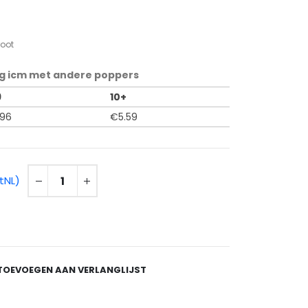
root
g icm met andere poppers
9
10+
.96
€
5.59
tNL)
TOEVOEGEN AAN VERLANGLIJST