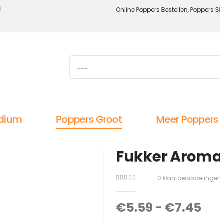
l
Online Poppers Bestellen, Poppers S
dium
Poppers Groot
Meer Poppers
Fukker Aroma
0
klantbeoordelinge
0
out of 5
€
5.59
-
€
7.45