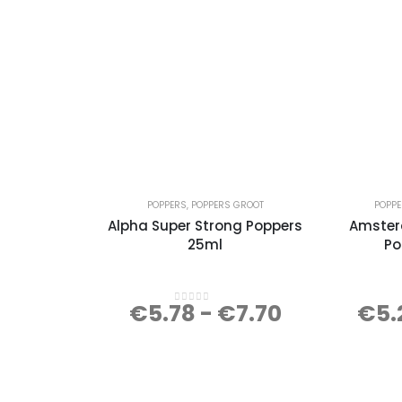
POPPERS
,
POPPERS GROOT
POPP
Alpha Super Strong Poppers
Amster
25ml
Po
€
5.78
-
€
7.70
€
5.
0
out of 5