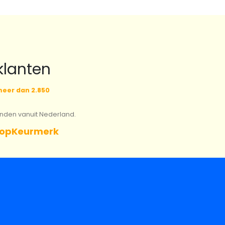
klanten
eer dan 2.850
onden vanuit Nederland.
opKeurmerk