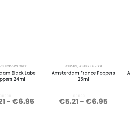
ERS
,
POPPERS GROOT
POPPERS
,
POPPERS GROOT
dam Black Label
Amsterdam France Poppers
A
ppers 24ml
25ml
21
-
€
6.95
€
5.21
-
€
6.95
0
out of 5
0
out of 5