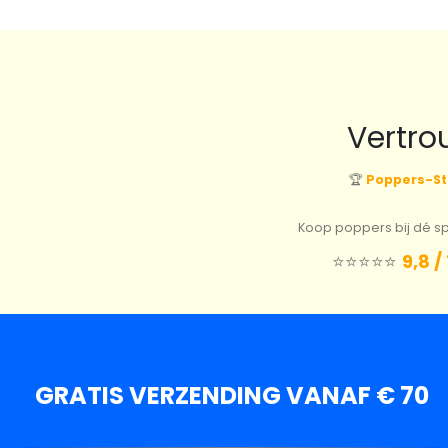
Vertro
🏆
Poppers-St
Koop poppers bij dé spe
⭐️⭐️⭐️⭐️⭐️
9,8 /
GRATIS VERZENDING VANAF € 70