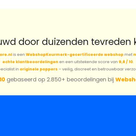
uwd door duizenden tevreden 
ore.nl
is een
WebshopKeurmerk-gecertificeerde webshop
met
m
echte klantbeoordelingen
en een uitstekende score van
9,8 / 10
.
cialist in
originele poppers
– veilig, discreet en betrouwbaar verz
 10
gebaseerd op 2.850+ beoordelingen bij
Websh