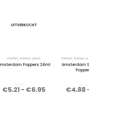
UITVERKOCHT
POPPERS
,
POPPERS GROOT
POPPERS
,
POPPERS KLEIN
,
POPPERS MEDIU
msterdam Poppers 24ml
Amsterdam Special Franc
Poppers 13ml
€
5.21
-
€
6.95
€
4.88
-
€
6.50
0
out of 5
0
out of 5