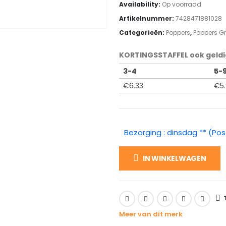
Availability:
Op voorraad
Artikelnummer:
7428471881028
Categorieën:
Poppers
,
Poppers G
KORTINGSSTAFFEL ook geldi
3-4
5-
€
6.33
€
5
Bezorging : dinsdag ** (Pos
IN WINKELWAGEN
Meer van dit merk