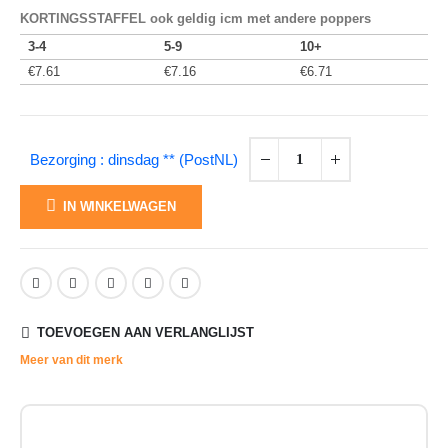
KORTINGSSTAFFEL ook geldig icm met andere poppers
3-4
5-9
10+
€
7.61
€
7.16
€
6.71
Bezorging : dinsdag ** (PostNL)
IN WINKELWAGEN
TOEVOEGEN AAN VERLANGLIJST
Meer van dit merk