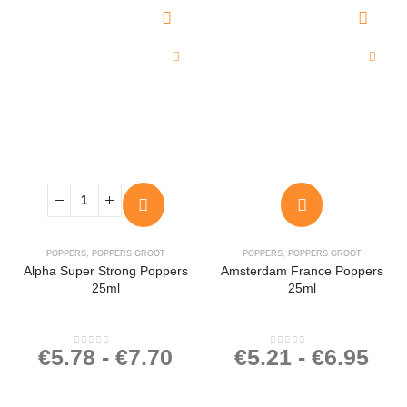
POPPERS
,
POPPERS GROOT
POPPERS
,
POPPERS GROOT
Alpha Super Strong Poppers
Amsterdam France Poppers
25ml
25ml
€
5.78
-
€
7.70
€
5.21
-
€
6.95
0
out of 5
0
out of 5