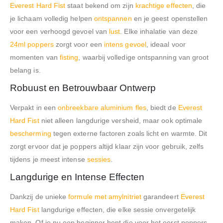
Everest Hard Fist
staat bekend om zijn
krachtige effecten
, die
je lichaam volledig helpen
ontspannen
en je geest openstellen
voor een verhoogd gevoel van
lust
. Elke inhalatie van deze
24ml poppers
zorgt voor een
intens gevoel
, ideaal voor
momenten van
fisting
, waarbij volledige ontspanning van groot
belang is.
Robuust en Betrouwbaar Ontwerp
Verpakt in een
onbreekbare aluminium fles
, biedt de
Everest
Hard Fist
niet alleen langdurige versheid, maar ook optimale
bescherming
tegen externe factoren zoals licht en warmte. Dit
zorgt ervoor dat je poppers altijd klaar zijn voor gebruik, zelfs
tijdens je meest intense
sessies
.
Langdurige en Intense Effecten
Dankzij de unieke
formule met amylnitriet
garandeert
Everest
Hard Fist
langdurige effecten, die elke sessie onvergetelijk
maken. Of je nu een beginner bent die voor het eerst poppers