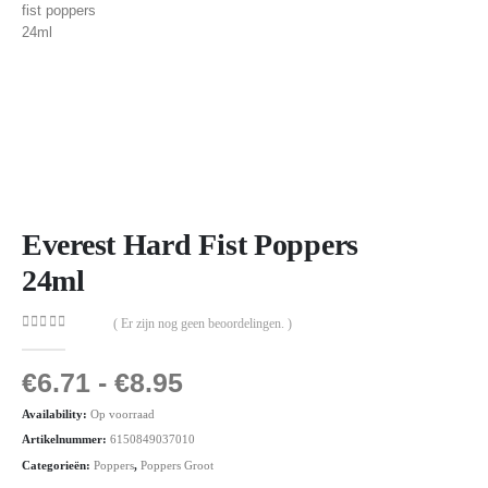
Everest Hard Fist Poppers
24ml
( Er zijn nog geen beoordelingen. )
0
out of 5
€
6.71
-
€
8.95
Availability:
Op voorraad
Artikelnummer:
6150849037010
Categorieën:
Poppers
,
Poppers Groot