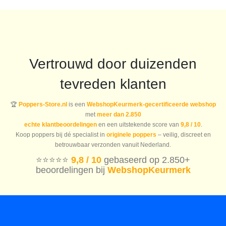
Vertrouwd door duizenden
tevreden klanten
🏆
Poppers-Store.nl
is een
WebshopKeurmerk-gecertificeerde webshop
met
meer dan 2.850
echte klantbeoordelingen
en een uitstekende score van
9,8 / 10
.
Koop poppers bij dé specialist in
originele poppers
– veilig, discreet en
betrouwbaar verzonden vanuit Nederland.
⭐️⭐️⭐️⭐️⭐️
9,8 / 10
gebaseerd op 2.850+
beoordelingen bij
WebshopKeurmerk