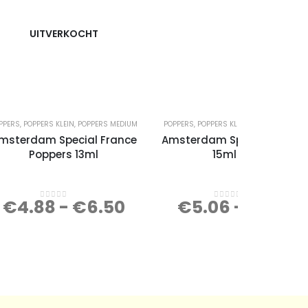
UITVERKOCHT
PPERS
,
POPPERS KLEIN
,
POPPERS MEDIUM
POPPERS
,
POPPERS KLEIN
,
POPPERS MEDIU
msterdam Special France
Amsterdam Special Poppe
Poppers 13ml
15ml (JJ)
€
4.88
-
€
6.50
€
5.06
-
€
6.75
0
out of 5
0
out of 5