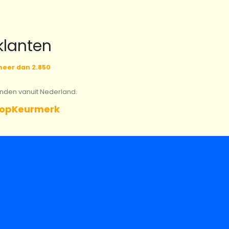
klanten
eer dan 2.850
onden vanuit Nederland.
opKeurmerk