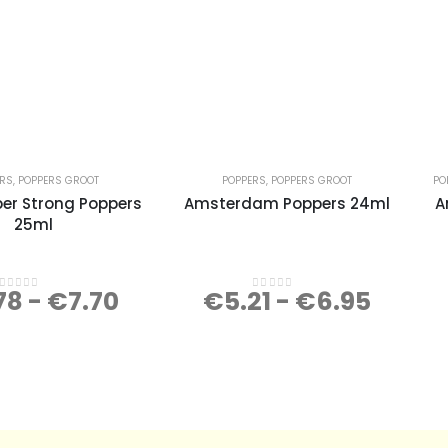
ERS
,
POPPERS GROOT
POPPERS
,
POPPERS GROOT
PO
per Strong Poppers
Amsterdam Poppers 24ml
A
25ml
78
-
€
7.70
€
5.21
-
€
6.95
0
out of 5
0
out of 5