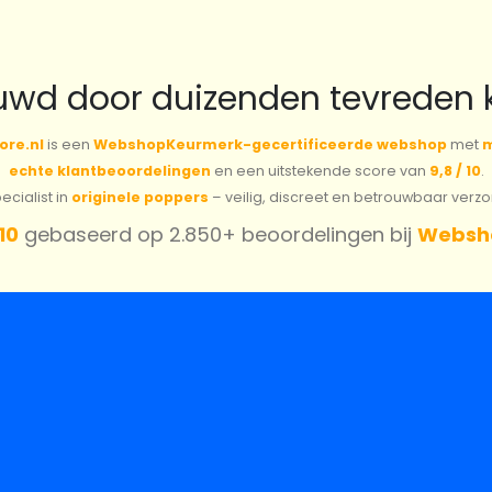
uwd door duizenden tevreden 
ore.nl
is een
WebshopKeurmerk-gecertificeerde webshop
met
m
echte klantbeoordelingen
en een uitstekende score van
9,8 / 10
.
cialist in
originele poppers
– veilig, discreet en betrouwbaar verz
 10
gebaseerd op 2.850+ beoordelingen bij
Websh