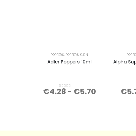
POPPERS
,
POPPERS KLEIN
POPP
Adler Poppers 10ml
Alpha Su
€
4.28
-
€
5.70
€
5.
0
out of 5