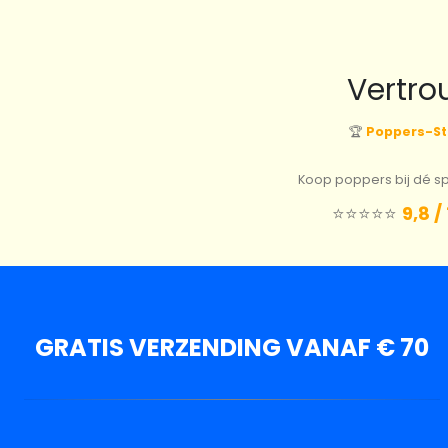
Vertro
🏆
Poppers-St
Koop poppers bij dé spe
⭐️⭐️⭐️⭐️⭐️
9,8 /
GRATIS VERZENDING VANAF € 70