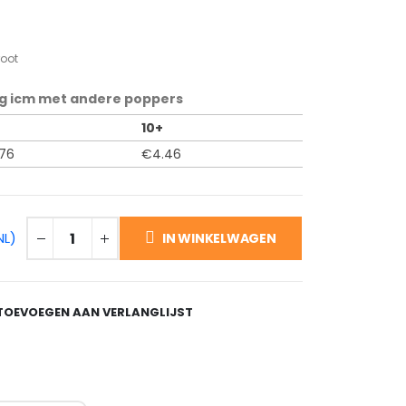
root
g icm met andere poppers
10+
.76
€
4.46
NL)
IN WINKELWAGEN
TOEVOEGEN AAN VERLANGLIJST