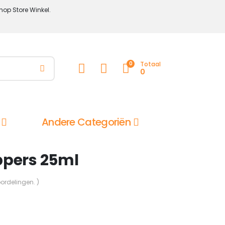
hop Store Winkel.
0
Totaal
0
Andere Categoriën
ppers 25ml
oordelingen. )