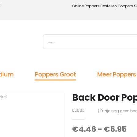
l
Online Poppers Bestellen, Poppers S
dium
Poppers Groot
Meer Poppers
Back Door Po
( Er zijn nog geen be
0
out of 5
€
4.46
-
€
5.95