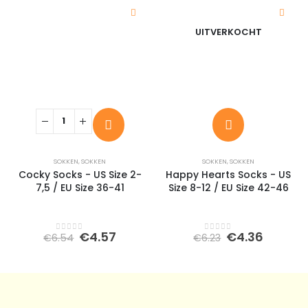
UITVERKOCHT
SOKKEN
,
SOKKEN
SOKKEN
,
SOKKEN
Cocky Socks - US Size 2-
Happy Hearts Socks - US
7,5 / EU Size 36-41
Size 8-12 / EU Size 42-46
Oorspronkelijke
Huidige
Oorspronkeli
Huidig
€
4.57
€
4.36
€
6.54
€
6.23
0
out of 5
0
out of 5
prijs
prijs
prijs
prijs
was:
is:
was:
is:
€6.54.
€4.57.
€6.23.
€4.36.