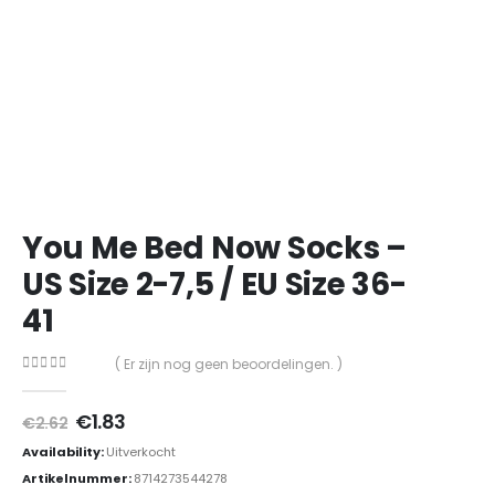
You Me Bed Now Socks –
US Size 2-7,5 / EU Size 36-
41
( Er zijn nog geen beoordelingen. )
0
out of 5
Oorspronkelijke
Huidige
€
1.83
€
2.62
prijs
prijs
Availability:
Uitverkocht
was:
is:
€2.62.
€1.83.
Artikelnummer:
8714273544278