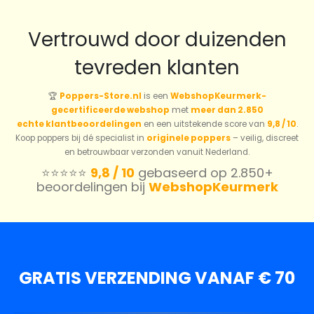
Vertrouwd door duizenden
tevreden klanten
🏆
Poppers-Store.nl
is een
WebshopKeurmerk-
gecertificeerde webshop
met
meer dan 2.850
echte klantbeoordelingen
en een uitstekende score van
9,8 / 10
.
Koop poppers bij dé specialist in
originele poppers
– veilig, discreet
en betrouwbaar verzonden vanuit Nederland.
⭐️⭐️⭐️⭐️⭐️
9,8 / 10
gebaseerd op 2.850+
beoordelingen bij
WebshopKeurmerk
GRATIS VERZENDING VANAF € 70