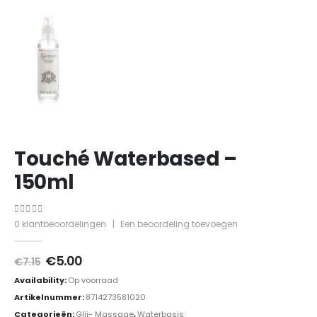
Touché Waterbased –
150ml
0
out of 5
0
klantbeoordelingen
|
Een beoordeling toevoegen
Oorspronkelijke
Huidige
€
5.00
€
7.15
prijs
prijs
Availability:
Op voorraad
was:
is:
€7.15.
€5.00.
Artikelnummer:
8714273581020
Categorieën:
Glij- Massage
,
Waterbasis