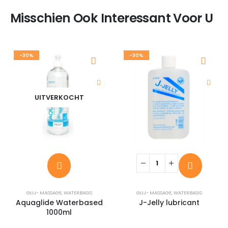
Misschien Ook Interessant Voor U
-30%
-30%
UITVERKOCHT
GLIJ- MASSAGE
,
WATERBASIS
GLIJ- MASSAGE
,
WATERBASIS
Aquaglide Waterbased
J-Jelly lubricant
1000ml