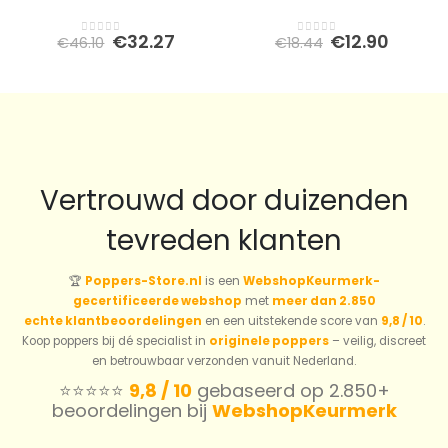
Oorspronkelijke
Huidige
Oorspronkeli
Huidi
€
32.27
€
12.90
€
46.10
€
18.44
0
out of 5
0
out of 5
prijs
prijs
prijs
prijs
was:
is:
was:
is:
€46.10.
€32.27.
€18.44.
€12.90
Vertrouwd door duizenden
tevreden klanten
🏆
Poppers-Store.nl
is een
WebshopKeurmerk-
gecertificeerde webshop
met
meer dan 2.850
echte klantbeoordelingen
en een uitstekende score van
9,8 / 10
.
Koop poppers bij dé specialist in
originele poppers
– veilig, discreet
en betrouwbaar verzonden vanuit Nederland.
⭐️⭐️⭐️⭐️⭐️
9,8 / 10
gebaseerd op 2.850+
beoordelingen bij
WebshopKeurmerk