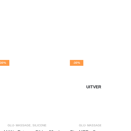
-30%
-30%
UITVERKOCHT
GLIJ- MASSAGE
,
SILICONE
GLIJ- MASSAGE
,
WATERBASIS