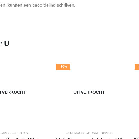
ben, kunnen een beoordeling schrijven.
r U
-30%
ITVERKOCHT
UITVERKOCHT
J- MASSAGE
,
TOYS
GLIJ- MASSAGE
,
WATERBASIS