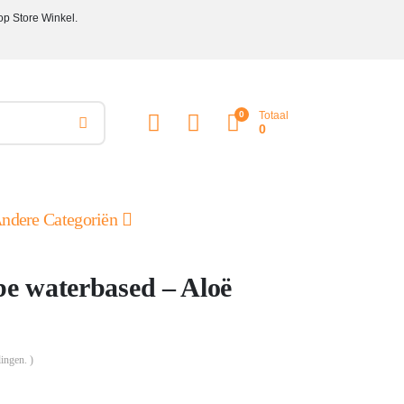
op Store Winkel.
0
Totaal
0
ndere Categoriën
e waterbased – Aloë
ingen. )