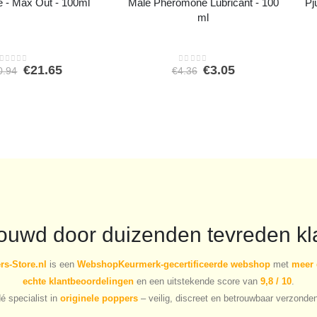
 - Max Out - 100ml
Male Pheromone Lubricant - 100
Pj
ml
Oorspronkelijke
Huidige
Oorspronkelijke
Huidige
€
21.65
€
3.05
0.94
€
4.36
0
out of 5
0
out of 5
prijs
prijs
prijs
prijs
was:
is:
was:
is:
€30.94.
€21.65.
€4.36.
€3.05.
rouwd door duizenden tevreden kl
s-Store.nl
is een
WebshopKeurmerk-gecertificeerde webshop
met
meer 
echte klantbeoordelingen
en een uitstekende score van
9,8 / 10
.
é specialist in
originele poppers
– veilig, discreet en betrouwbaar verzonde