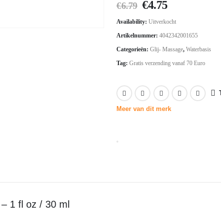
Oorspronkelijk
Huidige
€
4.75
€
6.79
prijs
prijs
Availability:
Uitverkocht
was:
is:
Artikelnummer:
4042342001655
€6.79.
€4.75.
Categorieën:
Glij- Massage
,
Waterbasis
Tag:
Gratis verzending vanaf 70 Euro
Meer van dit merk
 1 fl oz / 30 ml