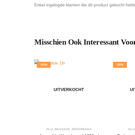
Enkel ingelogde klanten die dit product gekocht heb
Misschien Ook Interessant Voo
-30%
-30%
UITVERKOCHT
U
GLIJ- MASSAGE
,
WATERBASIS
GLI