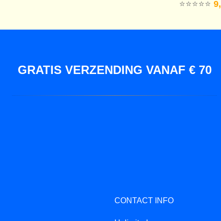
⭐️⭐️⭐️⭐️⭐️
9,
GRATIS VERZENDING VANAF € 70
CONTACT INFO