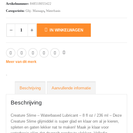
€29.81.
€20.86.
Artikelnummer:
848518055422
Categorieën:
Glij- Massage
,
Waterbasis
IN WINKELWAGEN
Meer van dit merk
Beschrijving
Aanvullende informatie
Beschrijving
Creature Slime – Waterbased Lubricant – 8 fl oz / 236 ml – Deze
Creature Slime glijmiddel is super glad en klaar om al je kieren,
spleten en gaten lekker nat te maken! Maak je klaar voor