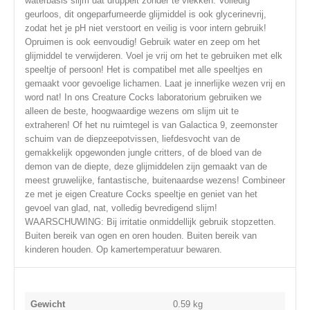
waterbasis slijm dat druppelt zonder te vlekken. Volledig
geurloos, dit ongeparfumeerde glijmiddel is ook glycerinevrij,
zodat het je pH niet verstoort en veilig is voor intern gebruik!
Opruimen is ook eenvoudig! Gebruik water en zeep om het
glijmiddel te verwijderen. Voel je vrij om het te gebruiken met elk
speeltje of persoon! Het is compatibel met alle speeltjes en
gemaakt voor gevoelige lichamen. Laat je innerlijke wezen vrij en
word nat! In ons Creature Cocks laboratorium gebruiken we
alleen de beste, hoogwaardige wezens om slijm uit te
extraheren! Of het nu ruimtegel is van Galactica 9, zeemonster
schuim van de diepzeepotvissen, liefdesvocht van de
gemakkelijk opgewonden jungle critters, of de bloed van de
demon van de diepte, deze glijmiddelen zijn gemaakt van de
meest gruwelijke, fantastische, buitenaardse wezens! Combineer
ze met je eigen Creature Cocks speeltje en geniet van het
gevoel van glad, nat, volledig bevredigend slijm!
WAARSCHUWING: Bij irritatie onmiddellijk gebruik stopzetten.
Buiten bereik van ogen en oren houden. Buiten bereik van
kinderen houden. Op kamertemperatuur bewaren.
Gewicht
0.59 kg