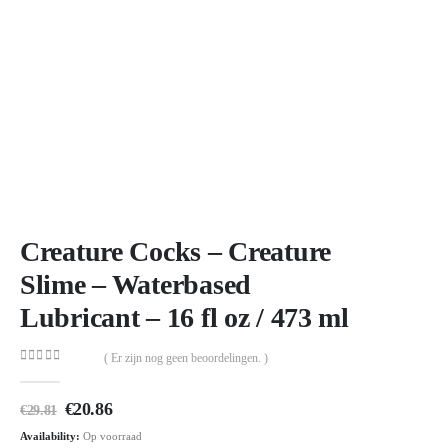
Creature Cocks – Creature
Slime – Waterbased
Lubricant – 16 fl oz / 473 ml
( Er zijn nog geen beoordelingen. )
0
out of 5
Oorspronkelijke
Huidige
€
20.86
€
29.81
prijs
prijs
Availability:
Op voorraad
was:
is: