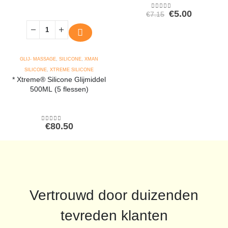
Oorspronkeli
Huidige
€
5.00
€
7.15
0
out of 5
prijs
prijs
was:
is:
€7.15.
€5.00.
GLIJ- MASSAGE
,
SILICONE
,
XMAN
SILICONE
,
XTREME SILICONE
* Xtreme® Silicone Glijmiddel
500ML (5 flessen)
€
80.50
0
out of 5
Vertrouwd door duizenden
tevreden klanten