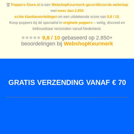
🏆
Poppers-Store.nl
is een
WebshopKeurmerk-gecertificeerde webshop
met
meer dan 2.850
echte klantbeoordelingen
en een uitstekende score van
9,8 / 10
.
Koop poppers bij dé specialist in
originele poppers
– veilig, discreet en
betrouwbaar verzonden vanuit Nederland.
⭐️⭐️⭐️⭐️⭐️
9,8 / 10
gebaseerd op 2.850+
beoordelingen bij
WebshopKeurmerk
GRATIS VERZENDING VANAF € 70