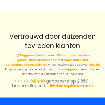
Vertrouwd door duizenden
tevreden klanten
🏆
Poppers-Store.nl
is een
WebshopKeurmerk-
gecertificeerde webshop
met
meer dan 2.850
echte klantbeoordelingen
en een uitstekende score van
9,8 / 10
.
Koop poppers bij dé specialist in
originele poppers
– veilig, discreet
en betrouwbaar verzonden vanuit Nederland.
⭐️⭐️⭐️⭐️⭐️
9,8 / 10
gebaseerd op 2.850+
beoordelingen bij
WebshopKeurmerk