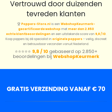
Vertrouwd door duizenden
tevreden klanten
🏆
Poppers-Store.nl
is een
WebshopKeurmerk-
gecertificeerde webshop
met
meer dan 2.850
echte klantbeoordelingen
en een uitstekende score van
9,8 / 10
.
Koop poppers bij dé specialist in
originele poppers
– veilig, discreet
en betrouwbaar verzonden vanuit Nederland.
⭐️⭐️⭐️⭐️⭐️
9,8 / 10
gebaseerd op 2.850+
beoordelingen bij
WebshopKeurmerk
GRATIS VERZENDING VANAF € 70