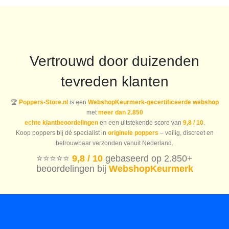
Vertrouwd door duizenden
tevreden klanten
🏆
Poppers-Store.nl
is een
WebshopKeurmerk-gecertificeerde webshop
met
meer dan 2.850
echte klantbeoordelingen
en een uitstekende score van
9,8 / 10
.
Koop poppers bij dé specialist in
originele poppers
– veilig, discreet en
betrouwbaar verzonden vanuit Nederland.
⭐️⭐️⭐️⭐️⭐️
9,8 / 10
gebaseerd op 2.850+
beoordelingen bij
WebshopKeurmerk