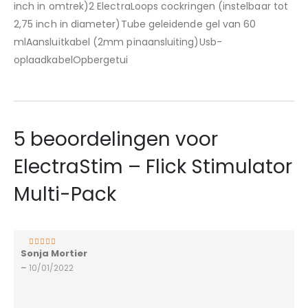
inch in omtrek)2 ElectraLoops cockringen (instelbaar tot
2,75 inch in diameter)Tube geleidende gel van 60
mlAansluitkabel (2mm pinaansluiting)Usb-
oplaadkabelOpbergetui
5 beoordelingen voor
ElectraStim – Flick Stimulator
Multi-Pack
Sonja Mortier
4
van 5
–
10/01/2022