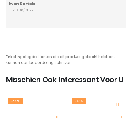
Iwan Bartels
5
van 5
–
20/08/2022
Enkel ingelogde klanten die dit product gekocht hebben,
kunnen een beoordeling schrijven.
Misschien Ook Interessant Voor U
-30%
-30%