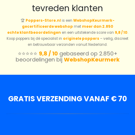
tevreden klanten
🏆
Poppers-Store.nl
is een
WebshopKeurmerk-
gecertificeerde webshop
met
meer dan 2.850
echte klantbeoordelingen
en een uitstekende score van
9,8 / 10
.
Koop poppers bij dé specialist in
originele poppers
– veilig, discreet
en betrouwbaar verzonden vanuit Nederland.
⭐️⭐️⭐️⭐️⭐️
9,8 / 10
gebaseerd op 2.850+
beoordelingen bij
WebshopKeurmerk
GRATIS VERZENDING VANAF € 70