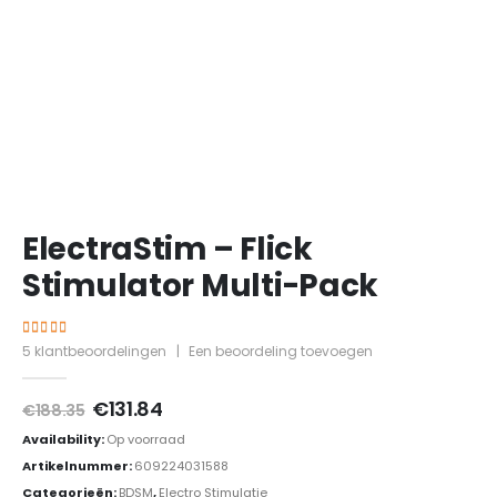
ElectraStim – Flick
Stimulator Multi-Pack
4.40
out of 5
5
klantbeoordelingen
|
Een beoordeling toevoegen
Oorspronkelijke
Huidige
€
131.84
€
188.35
prijs
prijs
Availability:
Op voorraad
was:
is:
€188.35.
€131.84.
Artikelnummer:
609224031588
Categorieën:
BDSM
,
Electro Stimulatie