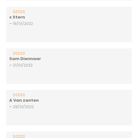
s Stern
5
van 5
–
19/01/2022
Sam Diennaar
5
van 5
–
21/01/2022
A Van zanten
3
van 5
–
29/01/2022