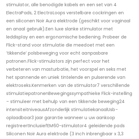
stimulator, alle benodigde kabels en een set van 4
ElectraPads, 2 ElectraLoops verstelbare cockringen en
een siliconen Noir Aura elektrode (geschikt voor vaginaal
en anaal gebruik).Een luxe slanke stimulator met
leddisplay en een ergonomische bediening. Probeer de
Flick-stand voor stimulatie die meedoet met een
’tikkende’ polsbeweging voor echt aanpasbare
patronen.Flick-stimulators zijn perfect voor het
verbeteren van masturbatie, het voorspel en seks met
het spannende en uniek tintelende en pulserende van
elektroseks.Kenmerken van de stimulator7 verschillende
stimulatiepatronenBewegingssympathieke Flick-instelling
– stimuleer met behulp van een tikkende beweging24
intensiteitniveausAfzonderlijk stimulatiekanaalUsb-
oplaadbaar3 jaar garantie wanneer u uw aankoop
registreertInclusiefEM60-stimulator4 geleidende pads
Siliconen Noir Aura elektrode (3 inch inbrengbaar x 3,3