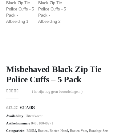
Misbehaved Black Zip Tie
Police Cuffs – 5 Pack
( Er zijn nog geen beoordelingen. )
0
out of 5
Oorspronkelijke
Huidige
€
12.08
€
17.27
prijs
prijs
Availability:
Uitverkocht
was:
is:
€17.27.
€12.08.
Artikelnummer:
848518048271
Categorieën:
BDSM
,
Boeien
,
Boeien Hand
,
Boeien Voet
,
Bondage Sets