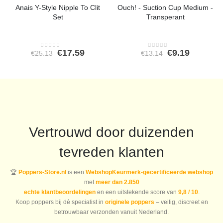
Anais Y-Style Nipple To Clit
Ouch! - Suction Cup Medium -
Set
Transperant
Oorspronkelijke
Huidige
Oorspronkeli
Huidige
€
17.59
€
9.19
€
25.13
€
13.14
0
out of 5
0
out of 5
prijs
prijs
prijs
prijs
was:
is:
was:
is:
€25.13.
€17.59.
€13.14.
€9.19.
Vertrouwd door duizenden
tevreden klanten
🏆
Poppers-Store.nl
is een
WebshopKeurmerk-gecertificeerde webshop
met
meer dan 2.850
echte klantbeoordelingen
en een uitstekende score van
9,8 / 10
.
Koop poppers bij dé specialist in
originele poppers
– veilig, discreet en
betrouwbaar verzonden vanuit Nederland.