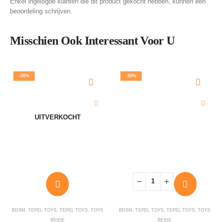
Enkel ingelogde klanten die dit product gekocht hebben, kunnen een
beoordeling schrijven.
Misschien Ook Interessant Voor U
-30%
-30%
UITVERKOCHT
BDSM
,
TEPEL TOYS
,
TEPEL TOYS
,
TOYS
BDSM
,
TEPEL TOYS
,
TEPEL TOYS
,
TOYS
BEIDE
BEIDE