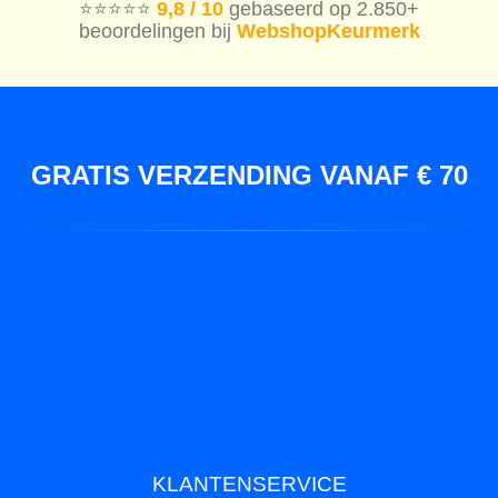
⭐️⭐️⭐️⭐️⭐️
9,8 / 10
gebaseerd op 2.850+
beoordelingen bij
WebshopKeurmerk
GRATIS VERZENDING VANAF € 70
KLANTENSERVICE