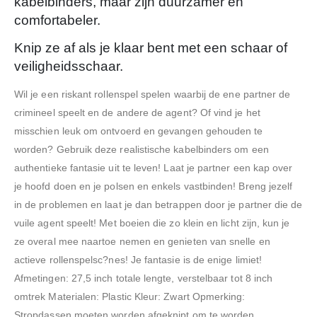
kabelbinders, maar zijn duurzamer en
comfortabeler.
Knip ze af als je klaar bent met een schaar of
veiligheidsschaar.
Wil je een riskant rollenspel spelen waarbij de ene partner de
crimineel speelt en de andere de agent? Of vind je het
misschien leuk om ontvoerd en gevangen gehouden te
worden? Gebruik deze realistische kabelbinders om een
authentieke fantasie uit te leven! Laat je partner een kap over
je hoofd doen en je polsen en enkels vastbinden! Breng jezelf
in de problemen en laat je dan betrappen door je partner die de
vuile agent speelt! Met boeien die zo klein en licht zijn, kun je
ze overal mee naartoe nemen en genieten van snelle en
actieve rollenspelsc?nes! Je fantasie is de enige limiet!
Afmetingen: 27,5 inch totale lengte, verstelbaar tot 8 inch
omtrek Materialen: Plastic Kleur: Zwart Opmerking:
Stropdassen moeten worden afgeknipt om te worden