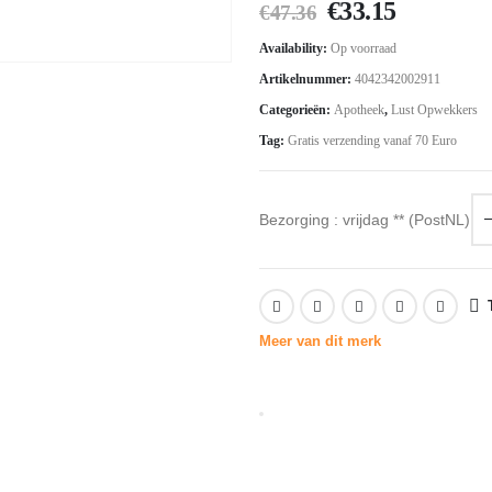
Oorspronkelij
Huidige
€
33.15
€
47.36
prijs
prijs
Availability:
Op voorraad
was:
is:
Artikelnummer:
4042342002911
€47.36.
€33.15.
Categorieën:
Apotheek
,
Lust Opwekkers
Tag:
Gratis verzending vanaf 70 Euro
Bezorging : vrijdag ** (PostNL)
Meer van dit merk