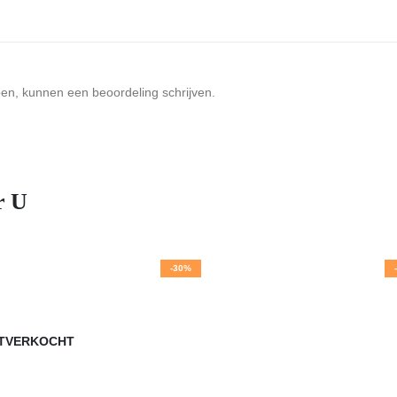
ben, kunnen een beoordeling schrijven.
r U
-30%
ITVERKOCHT