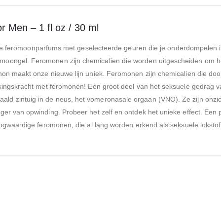
 Men – 1 fl oz / 30 ml
omoonparfums met geselecteerde geuren die je onderdompelen in d
oongel. Feromonen zijn chemicalien die worden uitgescheiden om het
enon maakt onze nieuwe lijn uniek. Feromonen zijn chemicalien die d
kkingskracht met feromonen! Een groot deel van het seksuele gedrag 
ld zintuig in de neus, het vomeronasale orgaan (VNO). Ze zijn onzi
er van opwinding. Probeer het zelf en ontdek het unieke effect. Een 
oogwaardige feromonen, die al lang worden erkend als seksuele lokstof