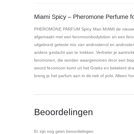
Miami Spicy – Pheromone Perfume for
PHEROMONE PARFUM Spicy Man MIAMI de nieuwe fer
afgemaakt met een feromoonbodylotion en een ferom
uitgebreid geteste mix van androstenol en androst
andere geslacht aan te trekken. Verbeter je aantre
feromonen, die worden waargenomen door een bepaa
woord feromoon komt uit het Grieks en betekent drag
breng je het parfum aan in de nek of pols. Alleen h
Beoordelingen
Er zijn nog geen beoordelingen.