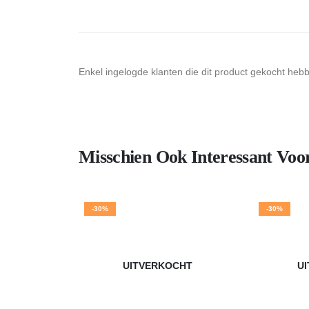
Enkel ingelogde klanten die dit product gekocht heb
Misschien Ook Interessant Voo
-30%
-30%
UITVERKOCHT
U