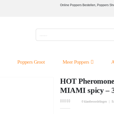
Online Poppers Bestellen, Poppers Sh
Poppers Groot
Meer Poppers
A
HOT Pheromone
MIAMI spicy – 
0
klantbeoordelingen
|
E
0
out of 5