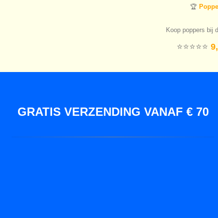
🏆
Popper
Koop poppers bij d
⭐️⭐️⭐️⭐️⭐️
9,
GRATIS VERZENDING VANAF € 70