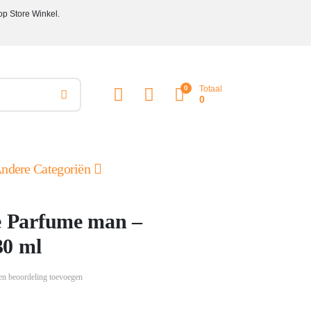
op Store Winkel.
0
Totaal
0
ndere Categoriën
 Parfume man –
30 ml
en beoordeling toevoegen