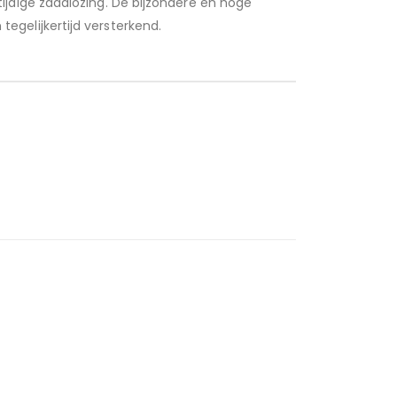
jdige zaadlozing. De bijzondere en hoge
gelijkertijd versterkend.