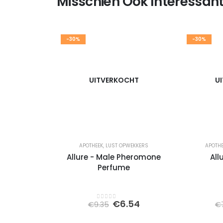
Misschien Ook Interessant
-30%
-30%
UITVERKOCHT
U
APOTHEEK
,
LUST OPWEKKERS
APOTH
Allure - Male Pheromone
All
Perfume
Oorspronkelijke
Huidige
€
6.54
€
9.35
€
0
out of 5
prijs
prijs
was:
is: