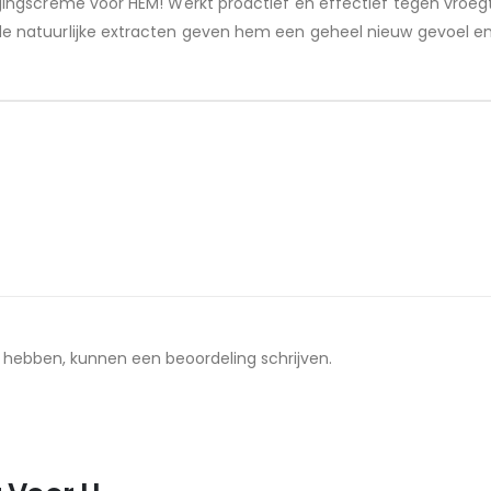
ngscreme voor HEM! Werkt proactief en effectief tegen vroegti
atuurlijke extracten geven hem een geheel nieuw gevoel en te
t hebben, kunnen een beoordeling schrijven.