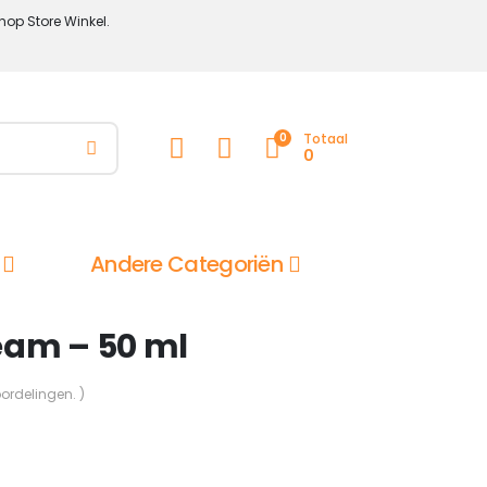
hop Store Winkel.
0
Totaal
0
Andere Categoriën
eam – 50 ml
oordelingen. )
ijke
e