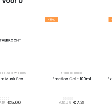
 Voor U
-30%
ITVERKOCHT
EEK
,
LUST OPWEKKERS
APOTHEEK
,
EREKTIE
ure Musk Pen
Erection Gel - 100ml
Ex
Oorspronkelijke
Huidige
Oorspronkelijke
Huidige
€
5.00
€
7.31
7.15
€
10.45
0
out of 5
0
out of 5
prijs
prijs
prijs
prijs
was:
is:
was:
is: