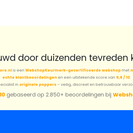
€7.15.
€5.00.
€10.45.
€7.31.
uwd door duizenden tevreden 
ore.nl
is een
WebshopKeurmerk-gecertificeerde webshop
met
m
echte klantbeoordelingen
en een uitstekende score van
9,8 / 10
.
cialist in
originele poppers
– veilig, discreet en betrouwbaar verz
 10
gebaseerd op 2.850+ beoordelingen bij
Websh