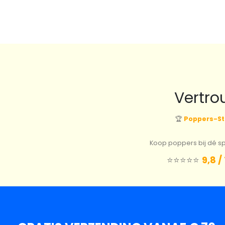
€9.35.
€6.54.
Vertro
🏆
Poppers-St
Koop poppers bij dé spe
⭐️⭐️⭐️⭐️⭐️
9,8 /