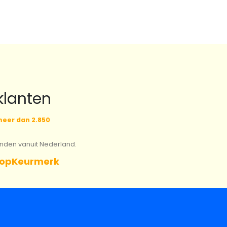
€14.57.
€10.19.
€8.25.
€5.77
klanten
eer dan 2.850
onden vanuit Nederland.
opKeurmerk