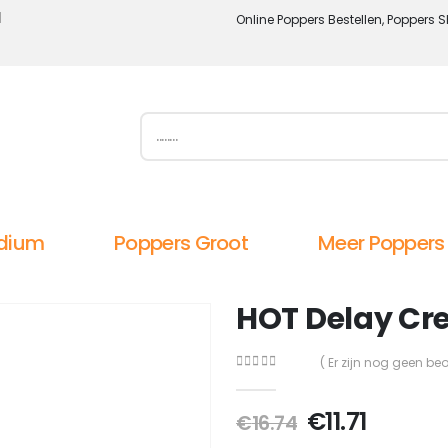
l
Online Poppers Bestellen, Poppers S
dium
Poppers Groot
Meer Poppers
HOT Delay Cr
( Er zijn nog geen be
0
out of 5
Oorspronkel
Huidig
€
11.71
€
16.74
prijs
prijs