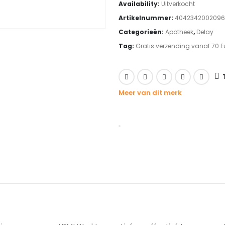
Availability:
Uitverkocht
was:
is:
Artikelnummer:
4042342002096
€16.74.
€11.71.
Categorieën:
Apotheek
,
Delay
Tag:
Gratis verzending vanaf 70 E
Meer van dit merk