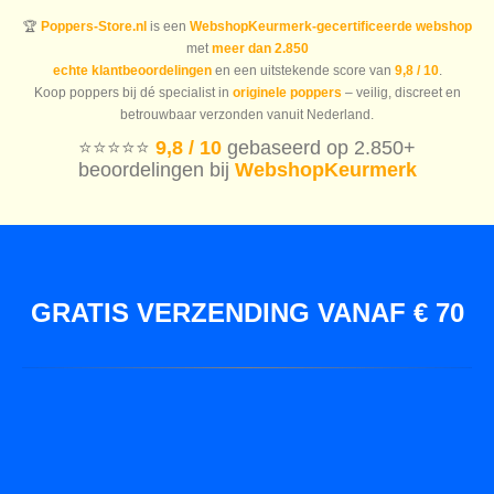
🏆
Poppers-Store.nl
is een
WebshopKeurmerk-gecertificeerde webshop
met
meer dan 2.850
echte klantbeoordelingen
en een uitstekende score van
9,8 / 10
.
Koop poppers bij dé specialist in
originele poppers
– veilig, discreet en
betrouwbaar verzonden vanuit Nederland.
⭐️⭐️⭐️⭐️⭐️
9,8 / 10
gebaseerd op 2.850+
beoordelingen bij
WebshopKeurmerk
GRATIS VERZENDING VANAF € 70