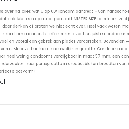
ens over na: alles wat u op uw lichaam aantrekt – van handschoe
dat ook. Met een op maat gemaakt MISTER SIZE condoom voel je
aar denken of praten we niet echt over. Heel vaak weten ma
in de markt om mannen te informeren over hun juiste condoom
oel en vooral een gebrek aan plezier veroorzaken. Bovendien
ak en vorm. Maar ze fluctueren nauwelijks in grootte. Condoomm
maar heel weinig condooms verkrijgbaar in maat 57 mm, een co
onderzoeken naar penisgrootte in erectie, bleken breedten van
erfecte pasvorm!
el!