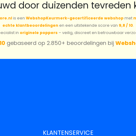
uwd door duizenden tevreden 
ore.nl
is een
WebshopKeurmerk-gecertificeerde webshop
met
m
echte klantbeoordelingen
en een uitstekende score van
9,8 / 10
.
cialist in
originele poppers
– veilig, discreet en betrouwbaar verz
 10
gebaseerd op 2.850+ beoordelingen bij
Websh
KLANTENSERVICE