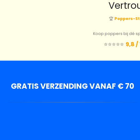
Vertro
🏆
Poppers-St
Koop poppers bij dé spe
⭐️⭐️⭐️⭐️⭐️
9,8 /
GRATIS VERZENDING VANAF € 70