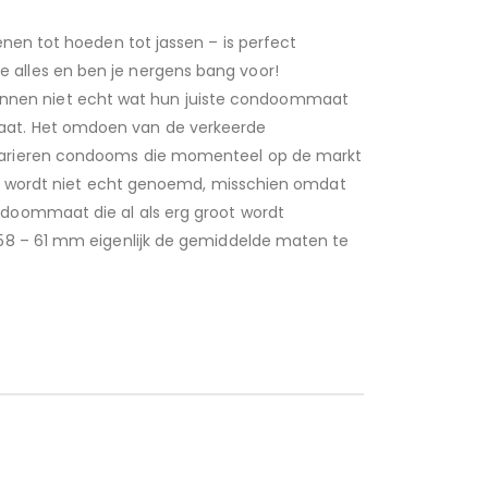
nen tot hoeden tot jassen – is perfect
 alles en ben je nergens bang voor!
nnen niet echt wat hun juiste condoommaat
maat. Het omdoen van de verkeerde
 varieren condooms die momenteel op de markt
aat wordt niet echt genoemd, misschien omdat
ndoommaat die al als erg groot wordt
 58 – 61 mm eigenlijk de gemiddelde maten te