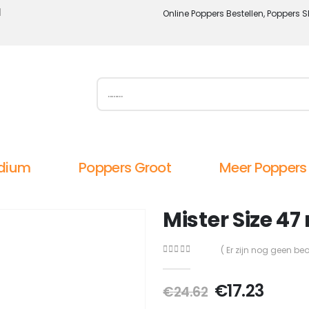
l
Online Poppers Bestellen, Poppers S
dium
Poppers Groot
Meer Poppers
Mister Size 4
( Er zijn nog geen be
0
out of 5
Oorspronkel
Huidi
€
17.23
€
24.62
prijs
prijs