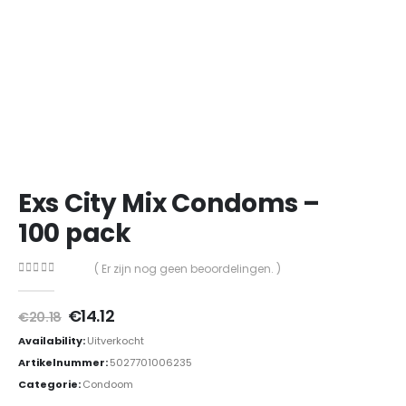
Exs City Mix Condoms –
100 pack
( Er zijn nog geen beoordelingen. )
0
out of 5
Oorspronkelijke
Huidige
€
14.12
€
20.18
prijs
prijs
Availability:
Uitverkocht
was:
is:
€20.18.
€14.12.
Artikelnummer:
5027701006235
Categorie:
Condoom