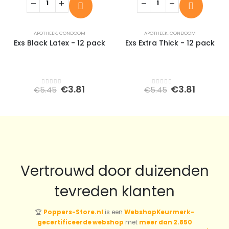
APOTHEEK
,
CONDOOM
APOTHEEK
,
CONDOOM
Exs Black Latex - 12 pack
Exs Extra Thick - 12 pack
Oorspronkelijke
Huidige
Oorspronkel
Huidig
€
3.81
€
3.81
€
5.45
€
5.45
0
out of 5
0
out of 5
prijs
prijs
prijs
prijs
was:
is:
was:
is:
€5.45.
€3.81.
€5.45.
€3.81.
Vertrouwd door duizenden
tevreden klanten
🏆
Poppers-Store.nl
is een
WebshopKeurmerk-
gecertificeerde webshop
met
meer dan 2.850