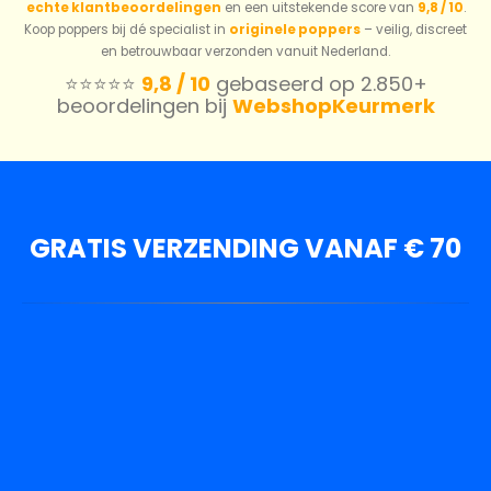
echte klantbeoordelingen
en een uitstekende score van
9,8 / 10
.
Koop poppers bij dé specialist in
originele poppers
– veilig, discreet
en betrouwbaar verzonden vanuit Nederland.
⭐️⭐️⭐️⭐️⭐️
9,8 / 10
gebaseerd op 2.850+
beoordelingen bij
WebshopKeurmerk
GRATIS VERZENDING VANAF € 70