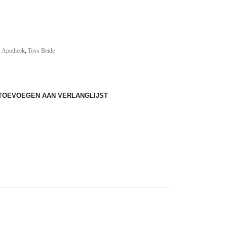
ke
,
Apotheek
,
Toys Beide
TOEVOEGEN AAN VERLANGLIJST