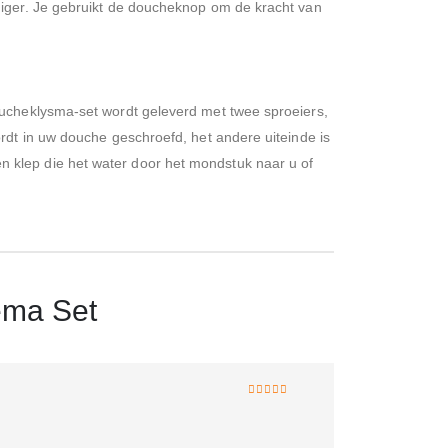
diger. Je gebruikt de doucheknop om de kracht van
oucheklysma-set wordt geleverd met twee sproeiers,
rdt in uw douche geschroefd, het andere uiteinde is
 klep die het water door het mondstuk naar u of
ema Set
5
van 5