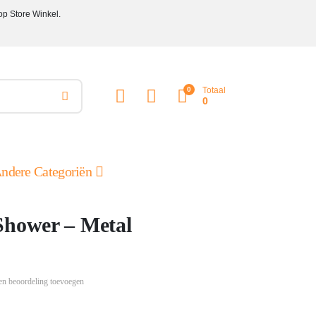
op Store Winkel.
0
Totaal
0
ndere Categoriën
Shower – Metal
en beoordeling toevoegen