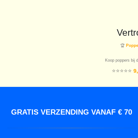
Vert
🏆
Popper
Koop poppers bij d
⭐️⭐️⭐️⭐️⭐️
9,
GRATIS VERZENDING VANAF € 70