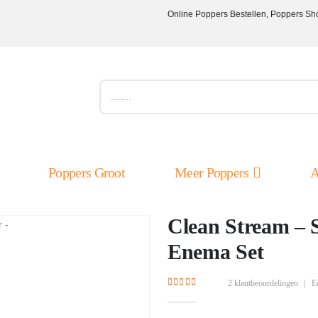
Online Poppers Bestellen, Poppers Sh
Poppers Groot
Meer Poppers
A
Clean Stream – 
Enema Set
2
klantbeoordelingen
|
E
5.00
out of 5