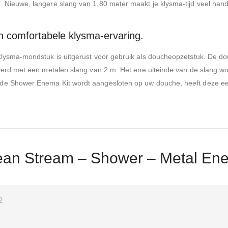
 Nieuwe, langere slang van 1,80 meter maakt je klysma-tijd veel han
en comfortabele klysma-ervaring.
klysma-mondstuk is uitgerust voor gebruik als doucheopzetstuk. De d
verd met een metalen slang van 2 m. Het ene uiteinde van de slang wo
de Shower Enema Kit wordt aangesloten op uw douche, heeft deze een
ean Stream – Shower – Metal En
2