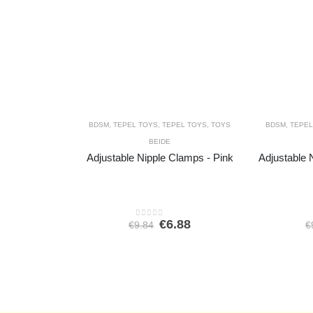
BDSM
,
TEPEL TOYS
,
TEPEL TOYS
,
TOYS
BDSM
,
TEPEL
BEIDE
Adjustable Nipple Clamps - Pink
Adjustable 
Oorspronkelijke
Huidige
€
6.88
€
9.84
€
0
out of 5
prijs
prijs
was:
is:
€9.84.
€6.88.