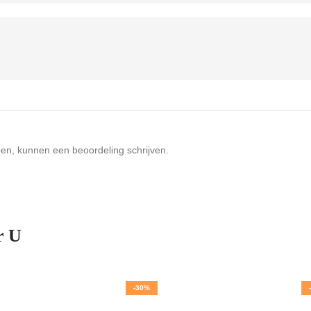
ben, kunnen een beoordeling schrijven.
r U
-30%