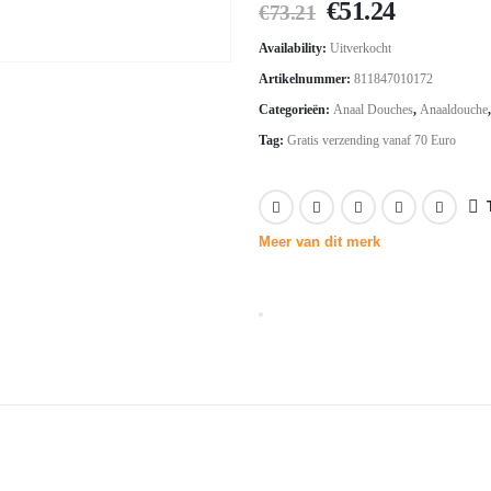
Oorspronkelij
Huidige
€
51.24
€
73.21
prijs
prijs
Availability:
Uitverkocht
was:
is:
Artikelnummer:
811847010172
€73.21.
€51.24.
Categorieën:
Anaal Douches
,
Anaaldouche
Tag:
Gratis verzending vanaf 70 Euro
Meer van dit merk