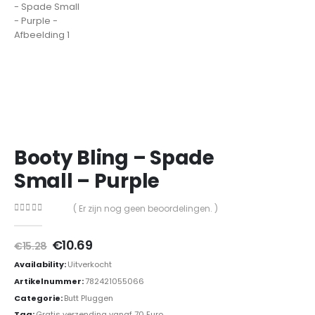
Booty Bling – Spade
Small – Purple
( Er zijn nog geen beoordelingen. )
0
out of 5
Oorspronkelijke
Huidige
€
10.69
€
15.28
prijs
prijs
Availability:
Uitverkocht
was:
is:
€15.28.
€10.69.
Artikelnummer:
782421055066
Categorie:
Butt Pluggen
Tag:
Gratis verzending vanaf 70 Euro