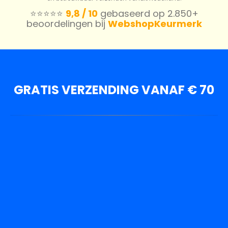
⭐️⭐️⭐️⭐️⭐️
9,8 / 10
gebaseerd op 2.850+
beoordelingen bij
WebshopKeurmerk
GRATIS VERZENDING VANAF € 70