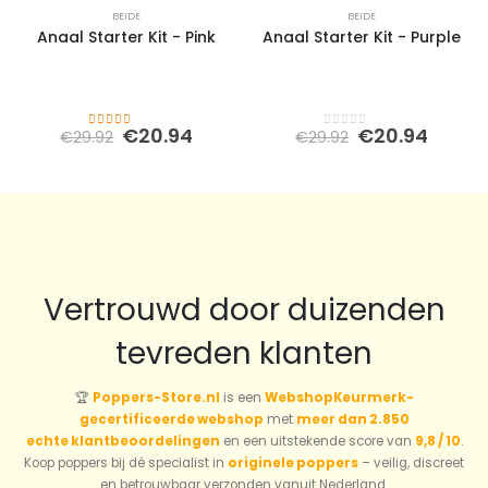
BEIDE
BEIDE
Anaal Starter Kit - Pink
Anaal Starter Kit - Purple
Oorspronkelijke
Huidige
Oorspronkeli
Huidi
€
20.94
€
20.94
€
29.92
€
29.92
3.50
out of 5
0
out of 5
prijs
prijs
prijs
prijs
was:
is:
was:
is:
€29.92.
€20.94.
€29.92.
€20.9
Vertrouwd door duizenden
tevreden klanten
🏆
Poppers-Store.nl
is een
WebshopKeurmerk-
gecertificeerde webshop
met
meer dan 2.850
echte klantbeoordelingen
en een uitstekende score van
9,8 / 10
.
Koop poppers bij dé specialist in
originele poppers
– veilig, discreet
en betrouwbaar verzonden vanuit Nederland.