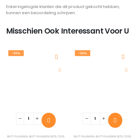
Enkel ingelogde klanten die dit product gekocht hebben,
kunnen een beoordeling schrijven.
Misschien Ook Interessant Voor U
-30%
-30%
BUTT PLUGGEN
,
BUTT PLUGGEN SETS
,
TOYS
BUTT PLUGGEN
,
BUTT PLUGGEN SETS
,
TOYS