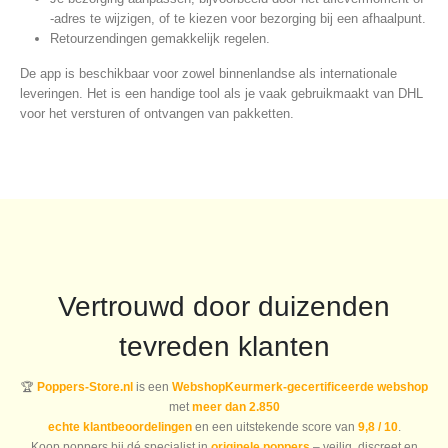
-adres te wijzigen, of te kiezen voor bezorging bij een afhaalpunt.
Retourzendingen gemakkelijk regelen.
De app is beschikbaar voor zowel binnenlandse als internationale
leveringen. Het is een handige tool als je vaak gebruikmaakt van DHL
voor het versturen of ontvangen van pakketten.
Vertrouwd door duizenden
tevreden klanten
🏆
Poppers-Store.nl
is een
WebshopKeurmerk-gecertificeerde webshop
met
meer dan 2.850
echte klantbeoordelingen
en een uitstekende score van
9,8 / 10
.
Koop poppers bij dé specialist in
originele poppers
– veilig, discreet en