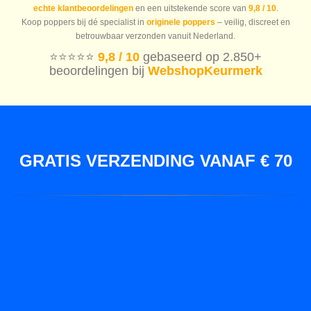
echte klantbeoordelingen
en een uitstekende score van
9,8 / 10
.
Koop poppers bij dé specialist in
originele poppers
– veilig, discreet en
betrouwbaar verzonden vanuit Nederland.
⭐️⭐️⭐️⭐️⭐️
9,8 / 10
gebaseerd op 2.850+
beoordelingen bij
WebshopKeurmerk
GRATIS VERZENDING VANAF € 70