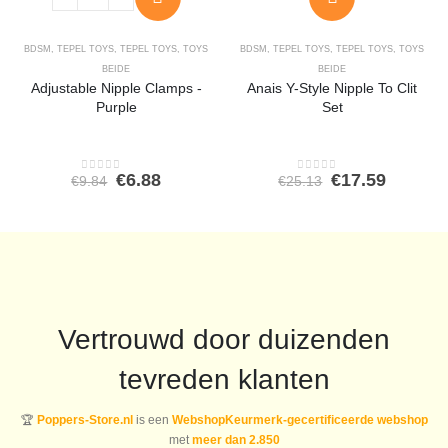
BDSM
,
TEPEL TOYS
,
TEPEL TOYS
,
TOYS
BDSM
,
TEPEL TOYS
,
TEPEL TOYS
,
TOYS
BEIDE
BEIDE
Adjustable Nipple Clamps -
Anais Y-Style Nipple To Clit
Purple
Set
Oorspronkelijke
Huidige
Oorspronkeli
Huidig
€
6.88
€
17.59
€
9.84
€
25.13
0
out of 5
0
out of 5
prijs
prijs
prijs
prijs
was:
is:
was:
is:
€9.84.
€6.88.
€25.13.
€17.59.
Vertrouwd door duizenden
tevreden klanten
🏆
Poppers-Store.nl
is een
WebshopKeurmerk-gecertificeerde webshop
met
meer dan 2.850