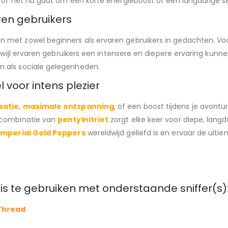
, of het nu gaat om een korte energieboost of een langdurige s
ren gebruikers
n met zowel beginners als ervaren gebruikers in gedachten. V
erwijl ervaren gebruikers een intensere en diepere ervaring kunn
 als sociale gelegenheden.
 voor intens plezier
satie
,
maximale ontspanning
, of een boost tijdens je avont
e combinatie van
pentylnitriet
zorgt elke keer voor diepe, langd
Imperial Gold Poppers
wereldwijd geliefd is en ervaar de ultie
is te gebruiken met onderstaande sniffer(s)
 Thread