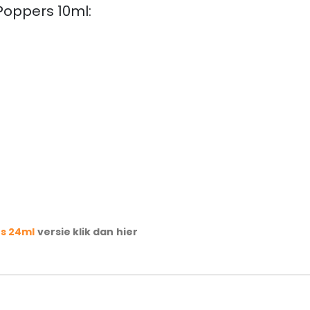
Poppers 10ml:
rs 24ml
versie klik dan hier