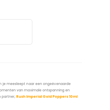
n
t en je meesleept naar een ongeëvenaarde
r momenten van maximale ontspanning en
n partner,
Rush Imperial Gold Poppers 10ml