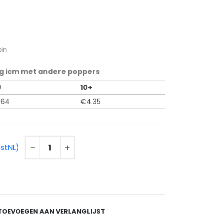
ein
g icm met andere poppers
9
10+
.64
€
4.35
ostNL)
TOEVOEGEN AAN VERLANGLIJST