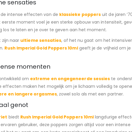
me sensaties
 de intense effecten van de
klassieke poppers
uit de jaren 
t eerste moment voel je een sterke opbouw van intensiteit, gev
ig los te laten en je over te geven aan het moment.
k zijn naar
ultieme sensaties
, of het nu gaat om het intensi
en.
Rush Imperial Gold Poppers 10ml
geeft je de vrijheid om j
ntense momenten
 ontwikkeld om
extreme en ongegeneerde sessies
te onderst
 effecten maken het mogelijk om je lichaam volledig te openen 
ere en langere orgasmes
, zowel solo als met een partner.
aal genot
riet
biedt
Rush Imperial Gold Poppers 10ml
langdurige effect
ervaren gebruiker, deze poppers zorgen altijd voor een intense 