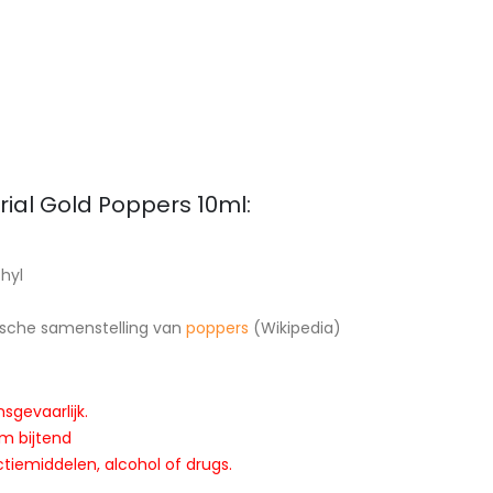
rial Gold Poppers 10ml:
thyl
ische samenstelling van
poppers
(Wikipedia)
nsgevaarlijk.
em bijtend
ctiemiddelen, alcohol of drugs.