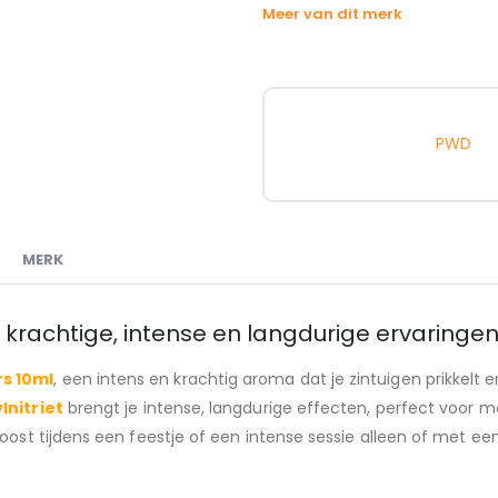
Meer van dit merk
PWD
MERK
 krachtige, intense en langdurige ervaringe
rs 10ml
, een intens en krachtig aroma dat je zintuigen prikkel
lnitriet
brengt je intense, langdurige effecten, perfect voo
oost tijdens een feestje of een intense sessie alleen of met ee