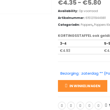
€
4.35
-
€
5.80
Availability:
Op voorraad
Artikelnummer:
6151211944981
Categorieën:
Poppers
,
Poppers Kl
KORTINGSSTAFFEL ook geldi
3-4
5-
€
4.93
€
4
Bezorging : zaterdag ** (P
IN WINKELWAGEN