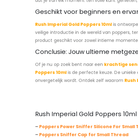
dat je van elk moment ten volle kunt genieten
Geschikt voor beginners en erva
Rush Imperial Gold Poppers 10ml
is ontworpe
veilige introductie in de wereld van poppers, t
product geschikt voor zowel intieme momenten
Conclusie: Jouw ultieme metgezel
Of je nu op zoek bent naar een
krachtige sen
Poppers 10ml
is de perfecte keuze. De uniek
onvergetelijk wordt. Ontdek zelf waarom
Rush 
Rush Imperial Gold Poppers 10ml 
–
Poppers Power Sniffer Silicone For Small
–
Poppers Sniffer Cap for Small Thread