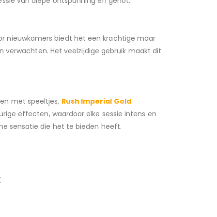
essie van diepe ontspanning en genot.
oor nieuwkomers biedt het een krachtige maar
en verwachten. Het veelzijdige gebruik maakt dit
uren met speeltjes,
Rush Imperial Gold
urige effecten, waardoor elke sessie intens en
me sensatie die het te bieden heeft.
: