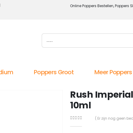
l
Online Poppers Bestellen, Poppers S
dium
Poppers Groot
Meer Poppers
Rush Imperial
10ml
( Er zijn nog geen be
0
out of 5