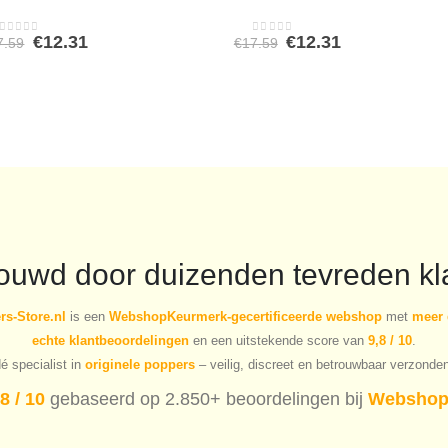
Oorspronkelijke
Huidige
Oorspronkelijke
Huidige
€
12.31
€
12.31
7.59
€
17.59
0
out of 5
0
out of 5
prijs
prijs
prijs
prijs
was:
is:
was:
is:
€17.59.
€12.31.
€17.59.
€12.31.
rouwd door duizenden tevreden kl
s-Store.nl
is een
WebshopKeurmerk-gecertificeerde webshop
met
meer 
echte klantbeoordelingen
en een uitstekende score van
9,8 / 10
.
é specialist in
originele poppers
– veilig, discreet en betrouwbaar verzonde
8 / 10
gebaseerd op 2.850+ beoordelingen bij
Webshop