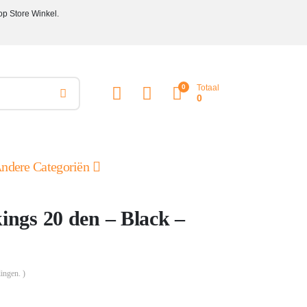
op Store Winkel.
0
Totaal
0
ndere Categoriën
ngs 20 den – Black –
ingen. )