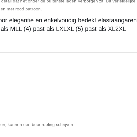
detail dat net onder de buitenste lagen verborgen zit. Dit verleidelijke
sen met rood patroon.
voor elegantie en enkelvoudig bedekt elastaangar
als MLL (4) past als LXLXL (5) past als XL2XL
ben, kunnen een beoordeling schrijven.