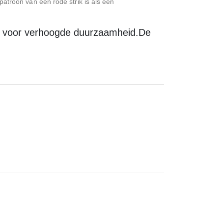
 patroon van een rode strik is als een
en voor verhoogde duurzaamheid.De