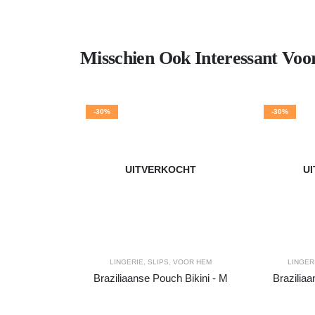
Misschien Ook Interessant Voo
-30%
-30%
UITVERKOCHT
U
LINGERIE
,
SLIPS
,
VOOR HEM
LINGER
Braziliaanse Pouch Bikini - M
Braziliaa