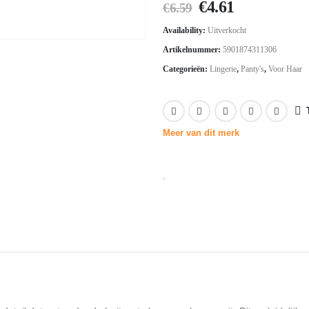
Oorspronkelijk
Huidige
€
4.61
€
6.59
prijs
prijs
Availability:
Uitverkocht
was:
is:
Artikelnummer:
5901874311306
€6.59.
€4.61.
Categorieën:
Lingerie
,
Panty's
,
Voor Haar
Meer van dit merk