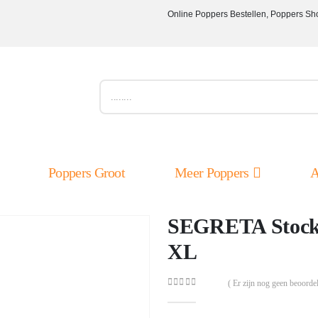
Online Poppers Bestellen, Poppers Sh
Poppers Groot
Meer Poppers
A
SEGRETA Stocki
XL
( Er zijn nog geen beoordel
0
out of 5