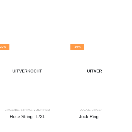
-30%
-30%
UITVERKOCHT
UITVERKOCHT
LINGERIE
,
STRING
,
VOOR HEM
JOCKS
,
LINGERIE
,
VOOR HEM
Hose String - L/XL
Jock Ring - S/M - White