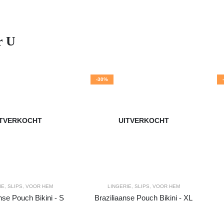
r U
-30%
ITVERKOCHT
UITVERKOCHT
IE
,
SLIPS
,
VOOR HEM
LINGERIE
,
SLIPS
,
VOOR HEM
nse Pouch Bikini - S
Braziliaanse Pouch Bikini - XL