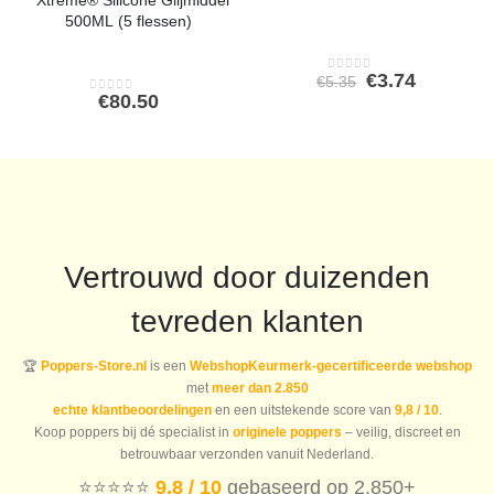
* Xtreme® Silicone Glijmiddel
500ML (5 flessen)
Oorspronkeli
Huidige
€
3.74
€
5.35
0
out of 5
prijs
prijs
€
80.50
0
out of 5
was:
is:
€5.35.
€3.74.
Vertrouwd door duizenden
tevreden klanten
🏆
Poppers-Store.nl
is een
WebshopKeurmerk-gecertificeerde webshop
met
meer dan 2.850
echte klantbeoordelingen
en een uitstekende score van
9,8 / 10
.
Koop poppers bij dé specialist in
originele poppers
– veilig, discreet en
betrouwbaar verzonden vanuit Nederland.
⭐️⭐️⭐️⭐️⭐️
9,8 / 10
gebaseerd op 2.850+