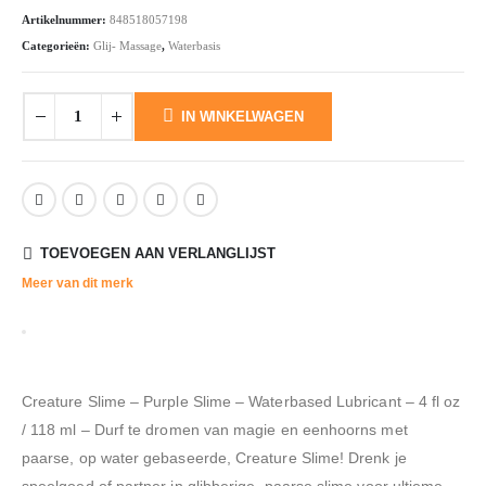
was:
is:
€24.83.
€17.38.
Artikelnummer:
848518057198
Categorieën:
Glij- Massage
,
Waterbasis
IN WINKELWAGEN
TOEVOEGEN AAN VERLANGLIJST
Meer van dit merk
Creature Slime – Purple Slime – Waterbased Lubricant – 4 fl oz
/ 118 ml – Durf te dromen van magie en eenhoorns met
paarse, op water gebaseerde, Creature Slime! Drenk je