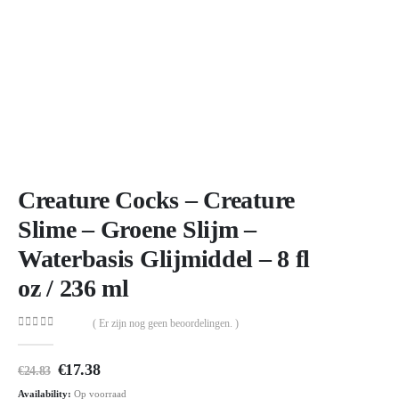
Creature Cocks – Creature
Slime – Groene Slijm –
Waterbasis Glijmiddel – 8 fl
oz / 236 ml
( Er zijn nog geen beoordelingen. )
0
out of 5
Oorspronkelijke
Huidige
€
17.38
€
24.83
prijs
prijs
Availability:
Op voorraad