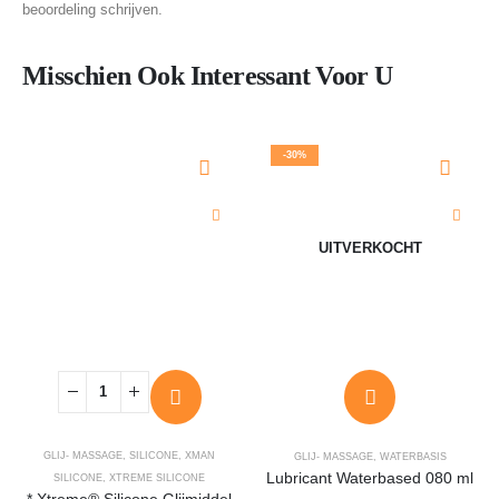
beoordeling schrijven.
Misschien Ook Interessant Voor U
-30%
UITVERKOCHT
GLIJ- MASSAGE
,
SILICONE
,
XMAN
GLIJ- MASSAGE
,
WATERBASIS
Lubricant Waterbased 080 ml
SILICONE
,
XTREME SILICONE