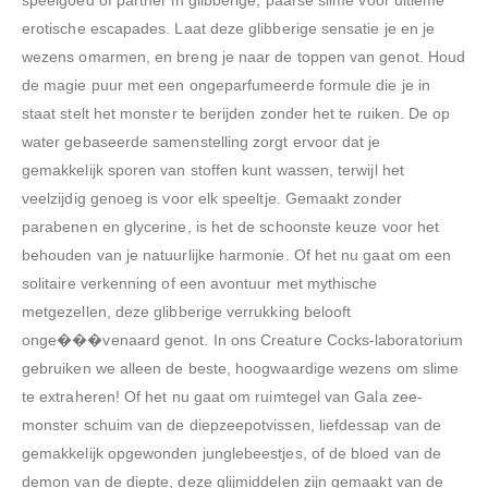
speelgoed of partner in glibberige, paarse slime voor ultieme
erotische escapades. Laat deze glibberige sensatie je en je
wezens omarmen, en breng je naar de toppen van genot. Houd
de magie puur met een ongeparfumeerde formule die je in
staat stelt het monster te berijden zonder het te ruiken. De op
water gebaseerde samenstelling zorgt ervoor dat je
gemakkelijk sporen van stoffen kunt wassen, terwijl het
veelzijdig genoeg is voor elk speeltje. Gemaakt zonder
parabenen en glycerine, is het de schoonste keuze voor het
behouden van je natuurlijke harmonie. Of het nu gaat om een
solitaire verkenning of een avontuur met mythische
metgezellen, deze glibberige verrukking belooft
onge���venaard genot. In ons Creature Cocks-laboratorium
gebruiken we alleen de beste, hoogwaardige wezens om slime
te extraheren! Of het nu gaat om ruimtegel van Gala zee-
monster schuim van de diepzeepotvissen, liefdessap van de
gemakkelijk opgewonden junglebeestjes, of de bloed van de
demon van de diepte, deze glijmiddelen zijn gemaakt van de