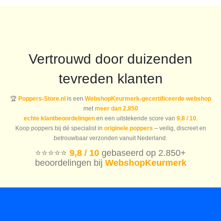
Vertrouwd door duizenden
tevreden klanten
🏆
Poppers-Store.nl
is een
WebshopKeurmerk-gecertificeerde webshop
met
meer dan 2.850
echte klantbeoordelingen
en een uitstekende score van
9,8 / 10
.
Koop poppers bij dé specialist in
originele poppers
– veilig, discreet en
betrouwbaar verzonden vanuit Nederland.
⭐️⭐️⭐️⭐️⭐️
9,8 / 10
gebaseerd op 2.850+
beoordelingen bij
WebshopKeurmerk