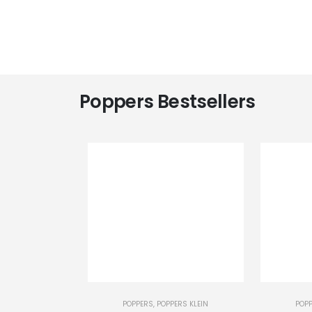
Poppers Bestsellers
-
+
-
+
POPPERS
,
POPPERS KLEIN
POP