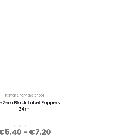
POPPERS
,
POPPERS GROOT
e Zero Black Label Poppers
24ml
€
5.40
-
€
7.20
0
out of 5