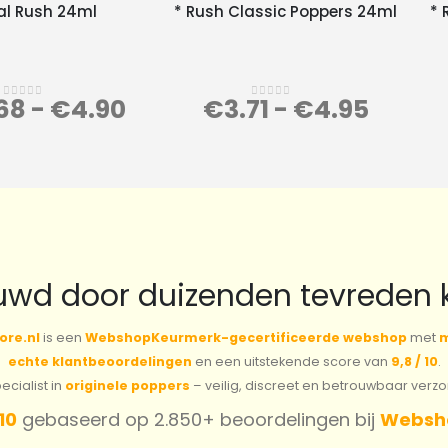
al Rush 24ml
* Rush Classic Poppers 24ml
* 
68
-
€
4.90
€
3.71
-
€
4.95
0
out of 5
0
out of 5
uwd door duizenden tevreden 
ore.nl
is een
WebshopKeurmerk-gecertificeerde webshop
met
m
echte klantbeoordelingen
en een uitstekende score van
9,8 / 10
.
cialist in
originele poppers
– veilig, discreet en betrouwbaar verz
 10
gebaseerd op 2.850+ beoordelingen bij
Websh