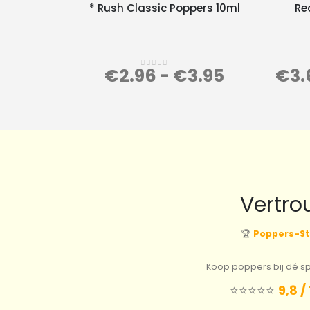
* Rush Classic Poppers 10ml
Re
€
2.96
-
€
3.95
€
3.
0
out of 5
Vertro
🏆
Poppers-St
Koop poppers bij dé spe
⭐️⭐️⭐️⭐️⭐️
9,8 /