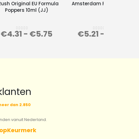
Rush Original EU Formula
Amsterdam Poppers 24ml
Poppers 10ml (JJ)
€
4.31
-
€
5.75
€
5.21
-
€
6.95
0
out of 5
0
out of 5
klanten
eer dan 2.850
onden vanuit Nederland.
opKeurmerk