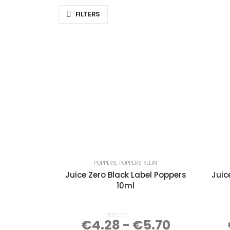
FILTERS
POPPERS
,
POPPERS KLEIN
Juice Zero Black Label Poppers
Juic
10ml
€
4.28
-
€
5.70
0
out of 5